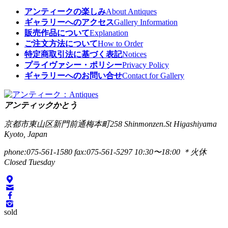
アンティークの楽しみ
About Antiques
ギャラリーへのアクセス
Gallery Information
販売作品について
Explanation
ご注文方法について
How to Order
特定商取引法に基づく表記
Notices
プライヴァシー・ポリシー
Privacy Policy
ギャラリーへのお問い合せ
Contact for Gallery
アンティックかとう
京都市東山区新門前通梅本町258
Shinmonzen.St Higashiyama
Kyoto, Japan
phone:075-561-1580
fax:075-561-5297
10:30〜18:00 ＊火休
Closed Tuesday
sold