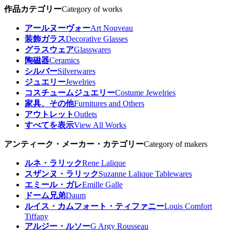
作品カテゴリー
Category of works
アールヌーヴォー
Art Nouveau
装飾ガラス
Decorative Glasses
グラスウェア
Glasswares
陶磁器
Ceramics
シルバー
Silverwares
ジュエリー
Jewelries
コスチュームジュエリー
Costume Jewelries
家具、その他
Furnitures and Others
アウトレット
Outlets
すべてを表示
View All Works
アンティーク・メーカー・カテゴリー
Category of makers
ルネ・ラリック
Rene Lalique
スザンヌ・ラリック
Suzanne Lalique Tablewares
エミール・ガレ
Emille Galle
ドーム兄弟
Daum
ルイス・カムフォート・ティファニー
Louis Comfort
Tiffany
アルジー・ルソー
G Argy Rousseau