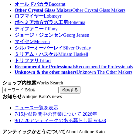
オールドバカラ
Baccarat
Other Crystal Glass Makers
Other Crystal Glass Makers
ロブマイヤー
Lobmeyr
ボヘミア地方ガラス工房
Bohemia
ティファニー
Tiffany
ジョージ・ジェンセン
Georg Jensen
マイセン
Meissen
シルバーオーバーレイ
Silver Overlay
ミリアム・ハスケル
Miriam Haskell
トリファリ
Trifari
Recommend for Professionals
Recommend for Professionals
Unknown & the other makers
Unknown The Other Makers
ショップ内検索
Works Search
検索する
お知らせ
Antique Kato's news
ニュース一覧を表示
7/15
お盆期間中の営業について 2026年
9/17-20
アンティークのある暮らし展 vol.38
アンティックかとうについて
About Antique Kato