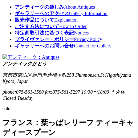
アンティークの楽しみ
About Antiques
ギャラリーへのアクセス
Gallery Information
販売作品について
Explanation
ご注文方法について
How to Order
特定商取引法に基づく表記
Notices
プライヴァシー・ポリシー
Privacy Policy
ギャラリーへのお問い合せ
Contact for Gallery
アンティックかとう
京都市東山区新門前通梅本町258
Shinmonzen.St Higashiyama
Kyoto, Japan
phone:075-561-1580
fax:075-561-5297
10:30〜18:00 ＊火休
Closed Tuesday
sold
フランス：葉っぱレリーフ ティーキャ
ディースプーン