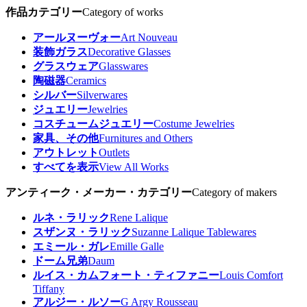
作品カテゴリー
Category of works
アールヌーヴォー
Art Nouveau
装飾ガラス
Decorative Glasses
グラスウェア
Glasswares
陶磁器
Ceramics
シルバー
Silverwares
ジュエリー
Jewelries
コスチュームジュエリー
Costume Jewelries
家具、その他
Furnitures and Others
アウトレット
Outlets
すべてを表示
View All Works
アンティーク・メーカー・カテゴリー
Category of makers
ルネ・ラリック
Rene Lalique
スザンヌ・ラリック
Suzanne Lalique Tablewares
エミール・ガレ
Emille Galle
ドーム兄弟
Daum
ルイス・カムフォート・ティファニー
Louis Comfort
Tiffany
アルジー・ルソー
G Argy Rousseau