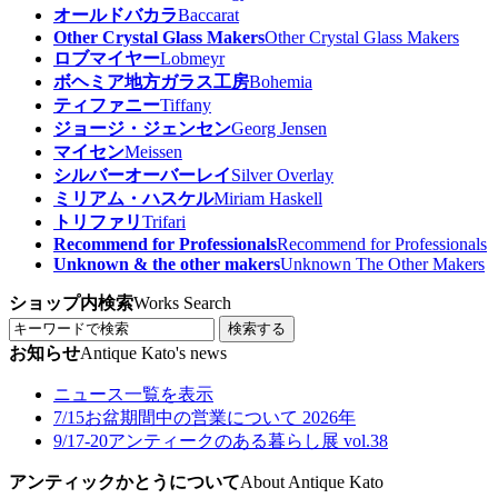
オールドバカラ
Baccarat
Other Crystal Glass Makers
Other Crystal Glass Makers
ロブマイヤー
Lobmeyr
ボヘミア地方ガラス工房
Bohemia
ティファニー
Tiffany
ジョージ・ジェンセン
Georg Jensen
マイセン
Meissen
シルバーオーバーレイ
Silver Overlay
ミリアム・ハスケル
Miriam Haskell
トリファリ
Trifari
Recommend for Professionals
Recommend for Professionals
Unknown & the other makers
Unknown The Other Makers
ショップ内検索
Works Search
検索する
お知らせ
Antique Kato's news
ニュース一覧を表示
7/15
お盆期間中の営業について 2026年
9/17-20
アンティークのある暮らし展 vol.38
アンティックかとうについて
About Antique Kato