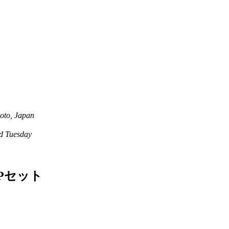
oto, Japan
 Tuesday
Pセット