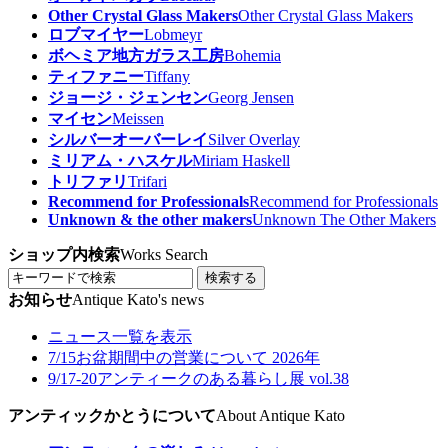
Other Crystal Glass Makers
Other Crystal Glass Makers
ロブマイヤー
Lobmeyr
ボヘミア地方ガラス工房
Bohemia
ティファニー
Tiffany
ジョージ・ジェンセン
Georg Jensen
マイセン
Meissen
シルバーオーバーレイ
Silver Overlay
ミリアム・ハスケル
Miriam Haskell
トリファリ
Trifari
Recommend for Professionals
Recommend for Professionals
Unknown & the other makers
Unknown The Other Makers
ショップ内検索
Works Search
検索する
お知らせ
Antique Kato's news
ニュース一覧を表示
7/15
お盆期間中の営業について 2026年
9/17-20
アンティークのある暮らし展 vol.38
アンティックかとうについて
About Antique Kato