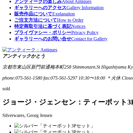
アンティークの楽しみ
About Antiques
ギャラリーへのアクセス
Gallery Information
販売作品について
Explanation
ご注文方法について
How to Order
特定商取引法に基づく表記
Notices
プライヴァシー・ポリシー
Privacy Policy
ギャラリーへのお問い合せ
Contact for Gallery
アンティックかとう
京都市東山区新門前通梅本町258
Shinmonzen.St Higashiyama Ky
phone:075-561-1580
fax:075-561-5297
10:30〜18:00 ＊火休 Closed
sold
ジョージ・ジェンセン：ティーポット3
Silverwares, Georg Jensen