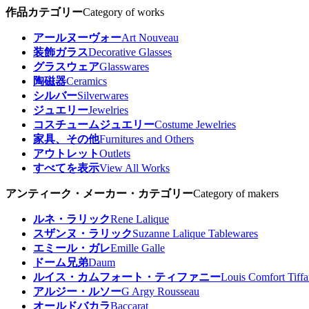
作品カテゴリー
Category of works
アールヌーヴォー
Art Nouveau
装飾ガラス
Decorative Glasses
グラスウェア
Glasswares
陶磁器
Ceramics
シルバー
Silverwares
ジュエリー
Jewelries
コスチュームジュエリー
Costume Jewelries
家具、その他
Furnitures and Others
アウトレット
Outlets
すべてを表示
View All Works
アンティーク・メーカー・カテゴリー
Category of makers
ルネ・ラリック
Rene Lalique
スザンヌ・ラリック
Suzanne Lalique Tablewares
エミール・ガレ
Emille Galle
ドーム兄弟
Daum
ルイス・カムフォート・ティファニー
Louis Comfort Tiff
アルジー・ルソー
G Argy Rousseau
オールドバカラ
Baccarat