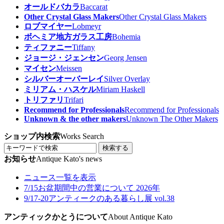
オールドバカラ
Baccarat
Other Crystal Glass Makers
Other Crystal Glass Makers
ロブマイヤー
Lobmeyr
ボヘミア地方ガラス工房
Bohemia
ティファニー
Tiffany
ジョージ・ジェンセン
Georg Jensen
マイセン
Meissen
シルバーオーバーレイ
Silver Overlay
ミリアム・ハスケル
Miriam Haskell
トリファリ
Trifari
Recommend for Professionals
Recommend for Professionals
Unknown & the other makers
Unknown The Other Makers
ショップ内検索
Works Search
検索する
お知らせ
Antique Kato's news
ニュース一覧を表示
7/15
お盆期間中の営業について 2026年
9/17-20
アンティークのある暮らし展 vol.38
アンティックかとうについて
About Antique Kato