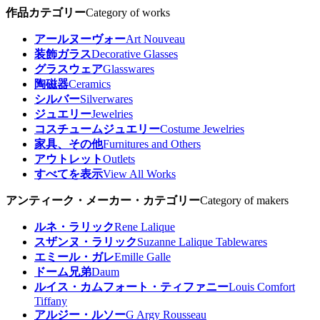
作品カテゴリー
Category of works
アールヌーヴォー
Art Nouveau
装飾ガラス
Decorative Glasses
グラスウェア
Glasswares
陶磁器
Ceramics
シルバー
Silverwares
ジュエリー
Jewelries
コスチュームジュエリー
Costume Jewelries
家具、その他
Furnitures and Others
アウトレット
Outlets
すべてを表示
View All Works
アンティーク・メーカー・カテゴリー
Category of makers
ルネ・ラリック
Rene Lalique
スザンヌ・ラリック
Suzanne Lalique Tablewares
エミール・ガレ
Emille Galle
ドーム兄弟
Daum
ルイス・カムフォート・ティファニー
Louis Comfort
Tiffany
アルジー・ルソー
G Argy Rousseau