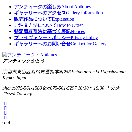
アンティークの楽しみ
About Antiques
ギャラリーへのアクセス
Gallery Information
販売作品について
Explanation
ご注文方法について
How to Order
特定商取引法に基づく表記
Notices
プライヴァシー・ポリシー
Privacy Policy
ギャラリーへのお問い合せ
Contact for Gallery
アンティックかとう
京都市東山区新門前通梅本町258
Shinmonzen.St Higashiyama
Kyoto, Japan
phone:075-561-1580
fax:075-561-5297
10:30〜18:00 ＊火休
Closed Tuesday
sold