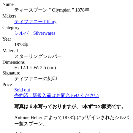
Name
ティースプーン ” Olympian ” 1878年
Makers
ティファニー
Tiffany
Category
シルバー
Silverwares
Year
1878年
Material
スターリングシルバー
Dimensions
H:
12.1
×
W:
2.5
(cm)
Signature
ティファニーの刻印
Price
Sold out
売約済 - 新規入荷はお問合わせください
写真は６本写っておりますが、1本ずつの販売です。
Antoine Heller によって1878年にデザインされたシルバ
ー製スプーン。