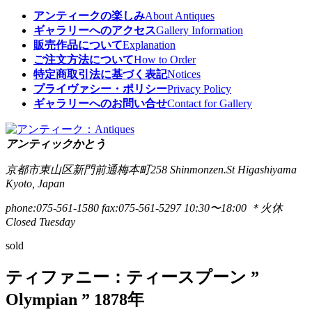
アンティークの楽しみ
About Antiques
ギャラリーへのアクセス
Gallery Information
販売作品について
Explanation
ご注文方法について
How to Order
特定商取引法に基づく表記
Notices
プライヴァシー・ポリシー
Privacy Policy
ギャラリーへのお問い合せ
Contact for Gallery
アンティックかとう
京都市東山区新門前通梅本町258
Shinmonzen.St Higashiyama
Kyoto, Japan
phone:075-561-1580
fax:075-561-5297
10:30〜18:00 ＊火休
Closed Tuesday
sold
ティファニー：ティースプーン ”
Olympian ” 1878年