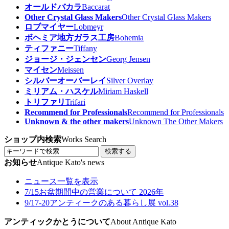
オールドバカラ
Baccarat
Other Crystal Glass Makers
Other Crystal Glass Makers
ロブマイヤー
Lobmeyr
ボヘミア地方ガラス工房
Bohemia
ティファニー
Tiffany
ジョージ・ジェンセン
Georg Jensen
マイセン
Meissen
シルバーオーバーレイ
Silver Overlay
ミリアム・ハスケル
Miriam Haskell
トリファリ
Trifari
Recommend for Professionals
Recommend for Professionals
Unknown & the other makers
Unknown The Other Makers
ショップ内検索
Works Search
検索する
お知らせ
Antique Kato's news
ニュース一覧を表示
7/15
お盆期間中の営業について 2026年
9/17-20
アンティークのある暮らし展 vol.38
アンティックかとうについて
About Antique Kato