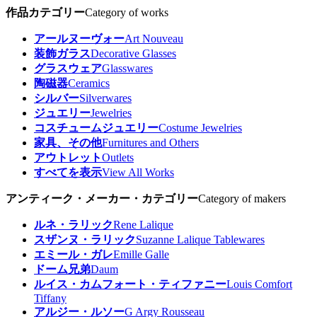
作品カテゴリー
Category of works
アールヌーヴォー
Art Nouveau
装飾ガラス
Decorative Glasses
グラスウェア
Glasswares
陶磁器
Ceramics
シルバー
Silverwares
ジュエリー
Jewelries
コスチュームジュエリー
Costume Jewelries
家具、その他
Furnitures and Others
アウトレット
Outlets
すべてを表示
View All Works
アンティーク・メーカー・カテゴリー
Category of makers
ルネ・ラリック
Rene Lalique
スザンヌ・ラリック
Suzanne Lalique Tablewares
エミール・ガレ
Emille Galle
ドーム兄弟
Daum
ルイス・カムフォート・ティファニー
Louis Comfort
Tiffany
アルジー・ルソー
G Argy Rousseau