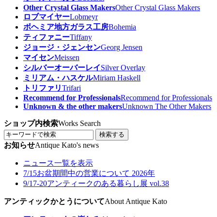
Other Crystal Glass Makers
Other Crystal Glass Makers
ロブマイヤー
Lobmeyr
ボヘミア地方ガラス工房
Bohemia
ティファニー
Tiffany
ジョージ・ジェンセン
Georg Jensen
マイセン
Meissen
シルバーオーバーレイ
Silver Overlay
ミリアム・ハスケル
Miriam Haskell
トリファリ
Trifari
Recommend for Professionals
Recommend for Professionals
Unknown & the other makers
Unknown The Other Makers
ショップ内検索
Works Search
検索する
お知らせ
Antique Kato's news
ニュース一覧を表示
7/15
お盆期間中の営業について 2026年
9/17-20
アンティークのある暮らし展 vol.38
アンティックかとうについて
About Antique Kato