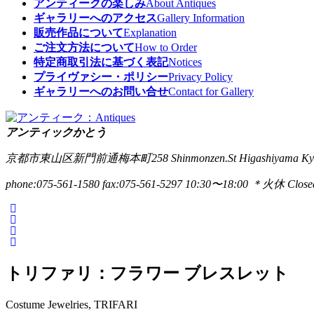
アンティークの楽しみ
About Antiques
ギャラリーへのアクセス
Gallery Information
販売作品について
Explanation
ご注文方法について
How to Order
特定商取引法に基づく表記
Notices
プライヴァシー・ポリシー
Privacy Policy
ギャラリーへのお問い合せ
Contact for Gallery
アンティックかとう
京都市東山区新門前通梅本町258
Shinmonzen.St Higashiyama Ky
phone:075-561-1580
fax:075-561-5297
10:30〜18:00 ＊火休 Closed
トリファリ：フラワー ブレスレット
Costume Jewelries, TRIFARI