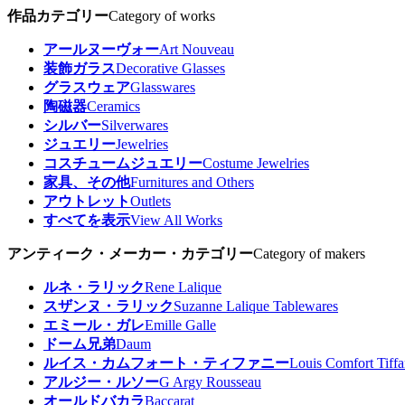
作品カテゴリー
Category of works
アールヌーヴォー
Art Nouveau
装飾ガラス
Decorative Glasses
グラスウェア
Glasswares
陶磁器
Ceramics
シルバー
Silverwares
ジュエリー
Jewelries
コスチュームジュエリー
Costume Jewelries
家具、その他
Furnitures and Others
アウトレット
Outlets
すべてを表示
View All Works
アンティーク・メーカー・カテゴリー
Category of makers
ルネ・ラリック
Rene Lalique
スザンヌ・ラリック
Suzanne Lalique Tablewares
エミール・ガレ
Emille Galle
ドーム兄弟
Daum
ルイス・カムフォート・ティファニー
Louis Comfort Tiff
アルジー・ルソー
G Argy Rousseau
オールドバカラ
Baccarat