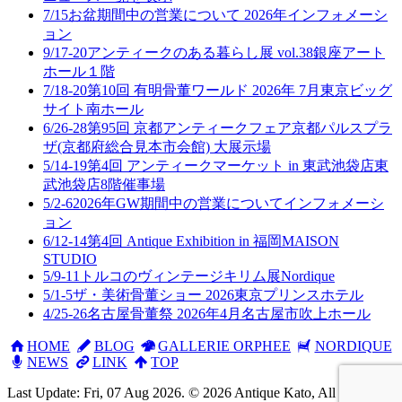
7/15
お盆期間中の営業について 2026年
インフォメーシ
ョン
9/17-20
アンティークのある暮らし展 vol.38
銀座アート
ホール１階
7/18-20
第10回 有明骨董ワールド 2026年 7月
東京ビッグ
サイト南ホール
6/26-28
第95回 京都アンティークフェア
京都パルスプラ
ザ(京都府総合見本市会館) 大展示場
5/14-19
第4回 アンティークマーケット in 東武池袋店
東
武池袋店8階催事場
5/2-6
2026年GW期間中の営業について
インフォメーシ
ョン
6/12-14
第4回 Antique Exhibition in 福岡
MAISON
STUDIO
5/9-11
トルコのヴィンテージキリム展
Nordique
5/1-5
ザ・美術骨董ショー 2026
東京プリンスホテル
4/25-26
名古屋骨董祭 2026年4月
名古屋市吹上ホール
HOME
BLOG
GALLERIE ORPHEE
NORDIQUE
NEWS
LINK
TOP
Last Update: Fri, 07 Aug 2026. © 2026 Antique Kato, All rights