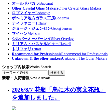
オールドバカラ
Baccarat
Other Crystal Glass Makers
Other Crystal Glass Makers
ロブマイヤー
Lobmeyr
ボヘミア地方ガラス工房
Bohemia
ティファニー
Tiffany
ジョージ・ジェンセン
Georg Jensen
マイセン
Meissen
シルバーオーバーレイ
Silver Overlay
ミリアム・ハスケル
Miriam Haskell
トリファリ
Trifari
Recommend for Professionals
Recommend for Professionals
Unknown & the other makers
Unknown The Other Makers
ショップ内検索
Works Search
検索する
新着・入荷情報
New Arrivals
2026/8/7 花瓶「鳥に木の実文花瓶」
を追加しました。