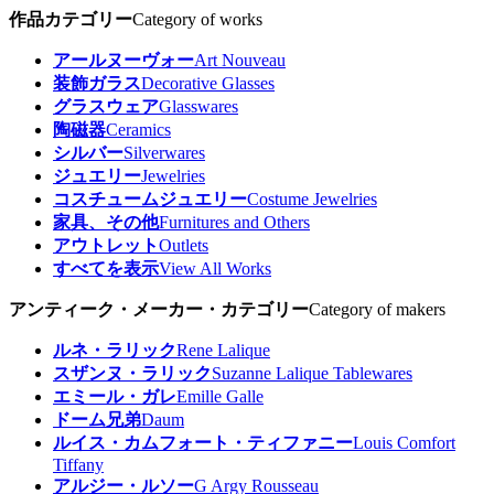
作品カテゴリー
Category of works
アールヌーヴォー
Art Nouveau
装飾ガラス
Decorative Glasses
グラスウェア
Glasswares
陶磁器
Ceramics
シルバー
Silverwares
ジュエリー
Jewelries
コスチュームジュエリー
Costume Jewelries
家具、その他
Furnitures and Others
アウトレット
Outlets
すべてを表示
View All Works
アンティーク・メーカー・カテゴリー
Category of makers
ルネ・ラリック
Rene Lalique
スザンヌ・ラリック
Suzanne Lalique Tablewares
エミール・ガレ
Emille Galle
ドーム兄弟
Daum
ルイス・カムフォート・ティファニー
Louis Comfort
Tiffany
アルジー・ルソー
G Argy Rousseau