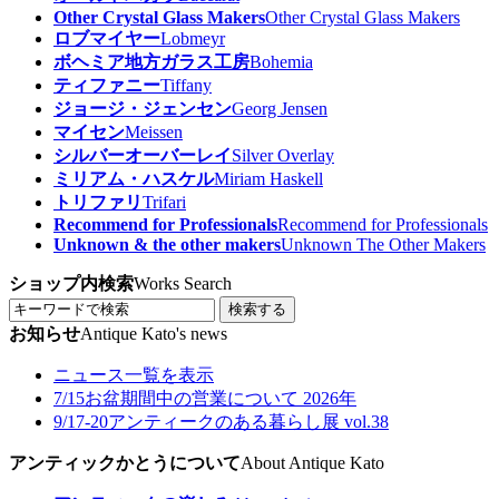
Other Crystal Glass Makers
Other Crystal Glass Makers
ロブマイヤー
Lobmeyr
ボヘミア地方ガラス工房
Bohemia
ティファニー
Tiffany
ジョージ・ジェンセン
Georg Jensen
マイセン
Meissen
シルバーオーバーレイ
Silver Overlay
ミリアム・ハスケル
Miriam Haskell
トリファリ
Trifari
Recommend for Professionals
Recommend for Professionals
Unknown & the other makers
Unknown The Other Makers
ショップ内検索
Works Search
検索する
お知らせ
Antique Kato's news
ニュース一覧を表示
7/15
お盆期間中の営業について 2026年
9/17-20
アンティークのある暮らし展 vol.38
アンティックかとうについて
About Antique Kato