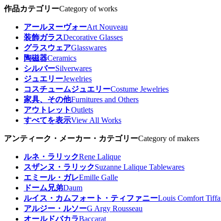
作品カテゴリー
Category of works
アールヌーヴォー
Art Nouveau
装飾ガラス
Decorative Glasses
グラスウェア
Glasswares
陶磁器
Ceramics
シルバー
Silverwares
ジュエリー
Jewelries
コスチュームジュエリー
Costume Jewelries
家具、その他
Furnitures and Others
アウトレット
Outlets
すべてを表示
View All Works
アンティーク・メーカー・カテゴリー
Category of makers
ルネ・ラリック
Rene Lalique
スザンヌ・ラリック
Suzanne Lalique Tablewares
エミール・ガレ
Emille Galle
ドーム兄弟
Daum
ルイス・カムフォート・ティファニー
Louis Comfort Tiff
アルジー・ルソー
G Argy Rousseau
オールドバカラ
Baccarat