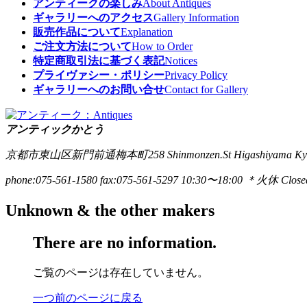
アンティークの楽しみ
About Antiques
ギャラリーへのアクセス
Gallery Information
販売作品について
Explanation
ご注文方法について
How to Order
特定商取引法に基づく表記
Notices
プライヴァシー・ポリシー
Privacy Policy
ギャラリーへのお問い合せ
Contact for Gallery
アンティックかとう
京都市東山区新門前通梅本町258
Shinmonzen.St Higashiyama Ky
phone:075-561-1580
fax:075-561-5297
10:30〜18:00 ＊火休 Closed
Unknown & the other makers
There are no information.
ご覧のページは存在していません。
一つ前のページに戻る