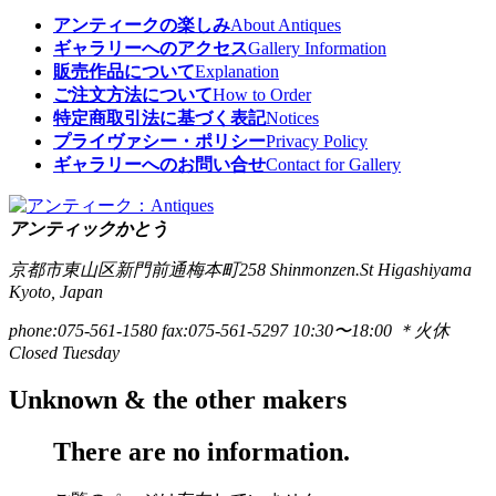
アンティークの楽しみ
About Antiques
ギャラリーへのアクセス
Gallery Information
販売作品について
Explanation
ご注文方法について
How to Order
特定商取引法に基づく表記
Notices
プライヴァシー・ポリシー
Privacy Policy
ギャラリーへのお問い合せ
Contact for Gallery
アンティックかとう
京都市東山区新門前通梅本町258
Shinmonzen.St Higashiyama
Kyoto, Japan
phone:075-561-1580
fax:075-561-5297
10:30〜18:00 ＊火休
Closed Tuesday
Unknown & the other makers
There are no information.