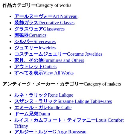
作品カテゴリー
Category of works
アールヌーヴォー
Art Nouveau
装飾ガラス
Decorative Glasses
グラスウェア
Glasswares
陶磁器
Ceramics
シルバー
Silverwares
ジュエリー
Jewelries
コスチュームジュエリー
Costume Jewelries
家具、その他
Furnitures and Others
アウトレット
Outlets
すべてを表示
View All Works
アンティーク・メーカー・カテゴリー
Category of makers
ルネ・ラリック
Rene Lalique
スザンヌ・ラリック
Suzanne Lalique Tablewares
エミール・ガレ
Emille Galle
ドーム兄弟
Daum
ルイス・カムフォート・ティファニー
Louis Comfort
Tiffany
アルジー・ルソー
G Argy Rousseau