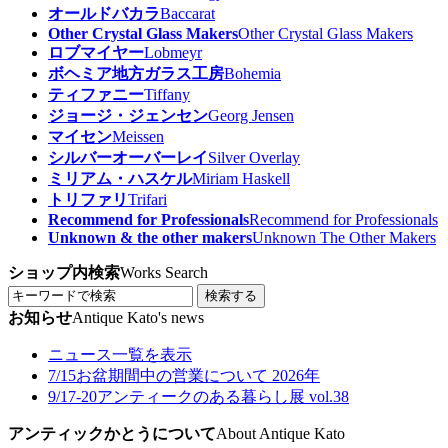
オールドバカラ
Baccarat
Other Crystal Glass Makers
Other Crystal Glass Makers
ロブマイヤー
Lobmeyr
ボヘミア地方ガラス工房
Bohemia
ティファニー
Tiffany
ジョージ・ジェンセン
Georg Jensen
マイセン
Meissen
シルバーオーバーレイ
Silver Overlay
ミリアム・ハスケル
Miriam Haskell
トリファリ
Trifari
Recommend for Professionals
Recommend for Professionals
Unknown & the other makers
Unknown The Other Makers
ショップ内検索
Works Search
検索する
お知らせ
Antique Kato's news
ニュース一覧を表示
7/15
お盆期間中の営業について 2026年
9/17-20
アンティークのある暮らし展 vol.38
アンティックかとうについて
About Antique Kato