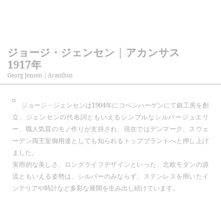
ジョージ・ジェンセン | アカンサス
1917年
Georg Jensen | Acanthus
ジョージ・ジェンセンは1904年にコペンハーゲンにて銀工房を創
立、ジェンセンの代名詞ともいえるシンプルなシルバージュエリ
ー、職人気質のモノ作りが支持され、現在ではデンマーク、スウェ
ーデン両王室御用達としても知られるトップブランドへと押し上げ
ました。
実用的な美しさ、ロングライフデザインといった、北欧モダンの源
流ともいえる姿勢は、シルバーのみならず、ステンレスを用いたイ
ンテリアや時計など多彩な展開を生み出し続けています。
コンチネンタル 1906年
ローズ 1913年
continental
rose