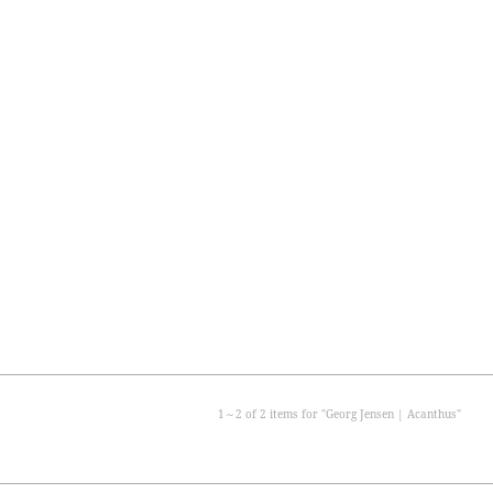
オールドデニッシュ 1947年
サイプレス 1953年
old danish
cypress
オーナメンタル ピース
テーブルウェア
ornamental pieces
holloware
1～
2
of
2
items for "
Georg Jensen | Acanthus
"