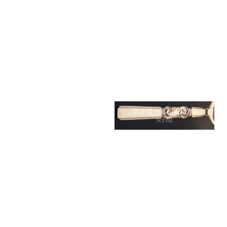
エコーン 1915年
ロープ 1916年
acorn
rope
ビーズ 1916年
アカンサス 1917年
beaded
acanthus
ブロッサム 1919年
ピラミッド 1926年
blossom
pyramid
バイキング 1927年
スクロール 1927年
viking
scroll
カクタス 1930年
パラレル 1931年
cactus
parallel
アカディア 1934年
マヤ 1937年
acadia
mayan
エルシノア 1937年
ベルナドッテ 1939年
elsinore
bernadotte