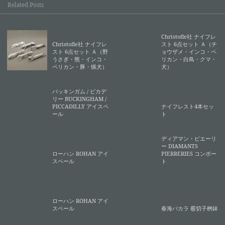
Related Posts
Christofle社 ナイフレ
Christofle社 ナイフレ
スト 6点セット Ａ（チ
スト 6点セット Ａ（野
ョウザメ・インコ・ペ
うさぎ・熊・インコ・
リカン・白鳥・クマ・
ペリカン・豚・猟犬）
犬）
バッキンガム / ピカデ
リー BUCKINGHAM /
PICCADILLY アイスペ
ナイフレスト4本セッ
ール
ト
ディアマン・ピエーリ
ー DIAMANTS
ローハン ROHAN アイ
PIERRERIES コンポー
スペール
ト
ローハン ROHAN アイ
スペール
春海バカラ 霰切子桝鉢