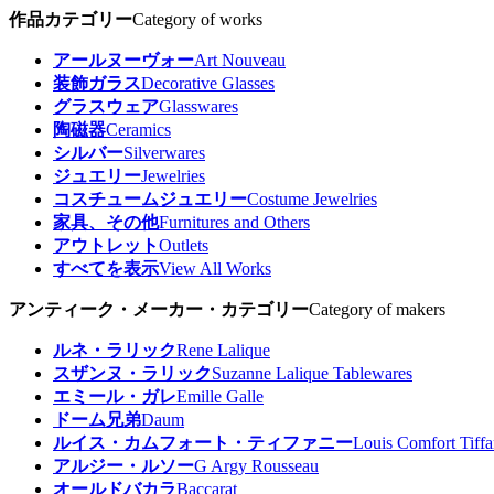
作品カテゴリー
Category of works
アールヌーヴォー
Art Nouveau
装飾ガラス
Decorative Glasses
グラスウェア
Glasswares
陶磁器
Ceramics
シルバー
Silverwares
ジュエリー
Jewelries
コスチュームジュエリー
Costume Jewelries
家具、その他
Furnitures and Others
アウトレット
Outlets
すべてを表示
View All Works
アンティーク・メーカー・カテゴリー
Category of makers
ルネ・ラリック
Rene Lalique
スザンヌ・ラリック
Suzanne Lalique Tablewares
エミール・ガレ
Emille Galle
ドーム兄弟
Daum
ルイス・カムフォート・ティファニー
Louis Comfort Tiff
アルジー・ルソー
G Argy Rousseau
オールドバカラ
Baccarat