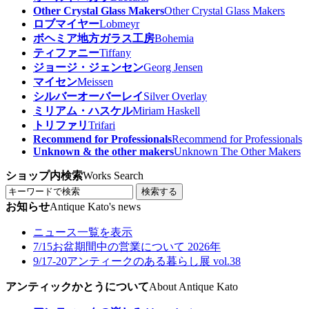
Other Crystal Glass Makers
Other Crystal Glass Makers
ロブマイヤー
Lobmeyr
ボヘミア地方ガラス工房
Bohemia
ティファニー
Tiffany
ジョージ・ジェンセン
Georg Jensen
マイセン
Meissen
シルバーオーバーレイ
Silver Overlay
ミリアム・ハスケル
Miriam Haskell
トリファリ
Trifari
Recommend for Professionals
Recommend for Professionals
Unknown & the other makers
Unknown The Other Makers
ショップ内検索
Works Search
検索する
お知らせ
Antique Kato's news
ニュース一覧を表示
7/15
お盆期間中の営業について 2026年
9/17-20
アンティークのある暮らし展 vol.38
アンティックかとうについて
About Antique Kato