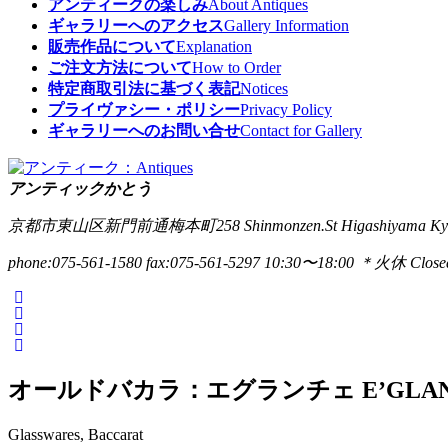
アンティークの楽しみ
About Antiques
ギャラリーへのアクセス
Gallery Information
販売作品について
Explanation
ご注文方法について
How to Order
特定商取引法に基づく表記
Notices
プライヴァシー・ポリシー
Privacy Policy
ギャラリーへのお問い合せ
Contact for Gallery
アンティックかとう
京都市東山区新門前通梅本町258
Shinmonzen.St Higashiyama Ky
phone:075-561-1580
fax:075-561-5297
10:30〜18:00 ＊火休 Closed
オールドバカラ：エグランチェ E’GLAN
Glasswares, Baccarat