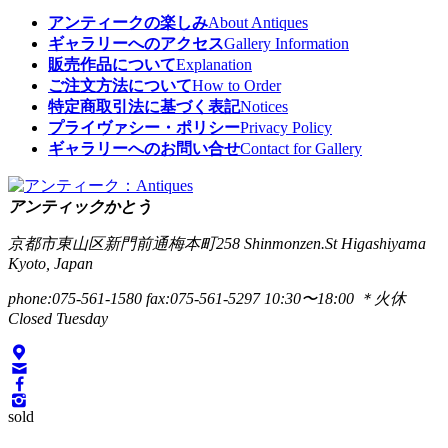
アンティークの楽しみ
About Antiques
ギャラリーへのアクセス
Gallery Information
販売作品について
Explanation
ご注文方法について
How to Order
特定商取引法に基づく表記
Notices
プライヴァシー・ポリシー
Privacy Policy
ギャラリーへのお問い合せ
Contact for Gallery
アンティックかとう
京都市東山区新門前通梅本町258
Shinmonzen.St Higashiyama
Kyoto, Japan
phone:075-561-1580
fax:075-561-5297
10:30〜18:00 ＊火休
Closed Tuesday
sold