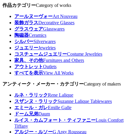
作品カテゴリー
Category of works
アールヌーヴォー
Art Nouveau
装飾ガラス
Decorative Glasses
グラスウェア
Glasswares
陶磁器
Ceramics
シルバー
Silverwares
ジュエリー
Jewelries
コスチュームジュエリー
Costume Jewelries
家具、その他
Furnitures and Others
アウトレット
Outlets
すべてを表示
View All Works
アンティーク・メーカー・カテゴリー
Category of makers
ルネ・ラリック
Rene Lalique
スザンヌ・ラリック
Suzanne Lalique Tablewares
エミール・ガレ
Emille Galle
ドーム兄弟
Daum
ルイス・カムフォート・ティファニー
Louis Comfort
Tiffany
アルジー・ルソー
G Argy Rousseau