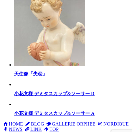
天使像「失恋」
小花文様 デミタスカップ&ソーサー D
小花文様 デミタスカップ&ソーサー A
HOME
BLOG
GALLERIE ORPHEE
NORDIQUE
NEWS
LINK
TOP