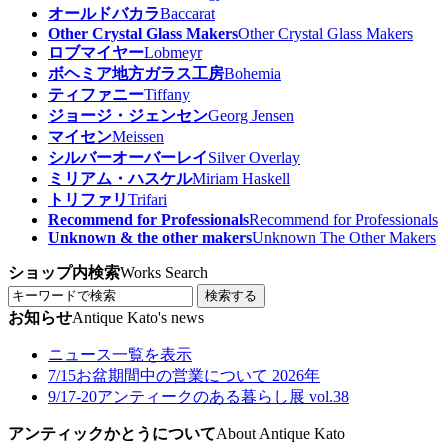
オールドバカラ
Baccarat
Other Crystal Glass Makers
Other Crystal Glass Makers
ロブマイヤー
Lobmeyr
ボヘミア地方ガラス工房
Bohemia
ティファニー
Tiffany
ジョージ・ジェンセン
Georg Jensen
マイセン
Meissen
シルバーオーバーレイ
Silver Overlay
ミリアム・ハスケル
Miriam Haskell
トリファリ
Trifari
Recommend for Professionals
Recommend for Professionals
Unknown & the other makers
Unknown The Other Makers
ショップ内検索
Works Search
検索する
お知らせ
Antique Kato's news
ニュース一覧を表示
7/15
お盆期間中の営業について 2026年
9/17-20
アンティークのある暮らし展 vol.38
アンティックかとうについて
About Antique Kato