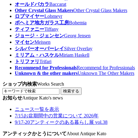
オールドバカラ
Baccarat
Other Crystal Glass Makers
Other Crystal Glass Makers
ロブマイヤー
Lobmeyr
ボヘミア地方ガラス工房
Bohemia
ティファニー
Tiffany
ジョージ・ジェンセン
Georg Jensen
マイセン
Meissen
シルバーオーバーレイ
Silver Overlay
ミリアム・ハスケル
Miriam Haskell
トリファリ
Trifari
Recommend for Professionals
Recommend for Professionals
Unknown & the other makers
Unknown The Other Makers
ショップ内検索
Works Search
検索する
お知らせ
Antique Kato's news
ニュース一覧を表示
7/15
お盆期間中の営業について 2026年
9/17-20
アンティークのある暮らし展 vol.38
アンティックかとうについて
About Antique Kato