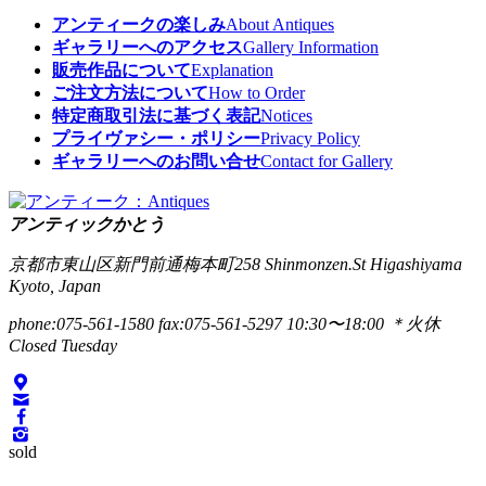
アンティークの楽しみ
About Antiques
ギャラリーへのアクセス
Gallery Information
販売作品について
Explanation
ご注文方法について
How to Order
特定商取引法に基づく表記
Notices
プライヴァシー・ポリシー
Privacy Policy
ギャラリーへのお問い合せ
Contact for Gallery
アンティックかとう
京都市東山区新門前通梅本町258
Shinmonzen.St Higashiyama
Kyoto, Japan
phone:075-561-1580
fax:075-561-5297
10:30〜18:00 ＊火休
Closed Tuesday
sold