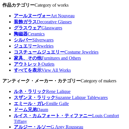
作品カテゴリー
Category of works
アールヌーヴォー
Art Nouveau
装飾ガラス
Decorative Glasses
グラスウェア
Glasswares
陶磁器
Ceramics
シルバー
Silverwares
ジュエリー
Jewelries
コスチュームジュエリー
Costume Jewelries
家具、その他
Furnitures and Others
アウトレット
Outlets
すべてを表示
View All Works
アンティーク・メーカー・カテゴリー
Category of makers
ルネ・ラリック
Rene Lalique
スザンヌ・ラリック
Suzanne Lalique Tablewares
エミール・ガレ
Emille Galle
ドーム兄弟
Daum
ルイス・カムフォート・ティファニー
Louis Comfort
Tiffany
アルジー・ルソー
G Argy Rousseau