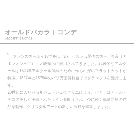
オールドバカラ | コンデ
Baccarat | Conde
フランス国王ルイ18世をはじめ、バカラは歴代の国王、皇帝（ナ
ポレオン三世）、大統領らに愛用されてきました。代表的なアルク
ールは1825年アルクール侯爵のために作られ深いフラットカットが
特徴。1867年と1878年のパリ万国博覧会ではグランプリを受賞しま
す。
20世紀に入りジョルジュ・シュヴァリエにより、バカラはアール・
デコの美しく洗練されたラインを取り入れ、今に続く動物彫刻の作
品を制作、クリスタルアートの新しい分野を確立しました。
シャト―ブリアン
ローハン
chateaubriant
rohan