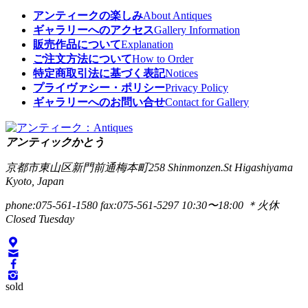
アンティークの楽しみ
About Antiques
ギャラリーへのアクセス
Gallery Information
販売作品について
Explanation
ご注文方法について
How to Order
特定商取引法に基づく表記
Notices
プライヴァシー・ポリシー
Privacy Policy
ギャラリーへのお問い合せ
Contact for Gallery
アンティックかとう
京都市東山区新門前通梅本町258
Shinmonzen.St Higashiyama
Kyoto, Japan
phone:075-561-1580
fax:075-561-5297
10:30〜18:00 ＊火休
Closed Tuesday
sold