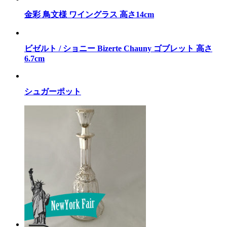
金彩 鳥文様 ワイングラス 高さ14cm
ビゼルト / ショニー Bizerte Chauny ゴブレット 高さ
6.7cm
シュガーポット