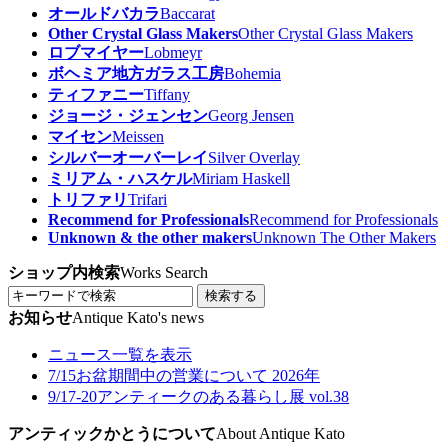
オールドバカラ
Baccarat
Other Crystal Glass Makers
Other Crystal Glass Makers
ロブマイヤー
Lobmeyr
ボヘミア地方ガラス工房
Bohemia
ティファニー
Tiffany
ジョージ・ジェンセン
Georg Jensen
マイセン
Meissen
シルバーオーバーレイ
Silver Overlay
ミリアム・ハスケル
Miriam Haskell
トリファリ
Trifari
Recommend for Professionals
Recommend for Professionals
Unknown & the other makers
Unknown The Other Makers
ショップ内検索
Works Search
検索する
お知らせ
Antique Kato's news
ニュース一覧を表示
7/15
お盆期間中の営業について 2026年
9/17-20
アンティークのある暮らし展 vol.38
アンティックかとうについて
About Antique Kato