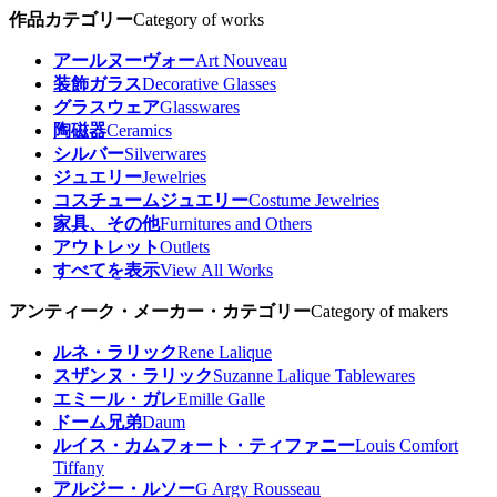
作品カテゴリー
Category of works
アールヌーヴォー
Art Nouveau
装飾ガラス
Decorative Glasses
グラスウェア
Glasswares
陶磁器
Ceramics
シルバー
Silverwares
ジュエリー
Jewelries
コスチュームジュエリー
Costume Jewelries
家具、その他
Furnitures and Others
アウトレット
Outlets
すべてを表示
View All Works
アンティーク・メーカー・カテゴリー
Category of makers
ルネ・ラリック
Rene Lalique
スザンヌ・ラリック
Suzanne Lalique Tablewares
エミール・ガレ
Emille Galle
ドーム兄弟
Daum
ルイス・カムフォート・ティファニー
Louis Comfort
Tiffany
アルジー・ルソー
G Argy Rousseau