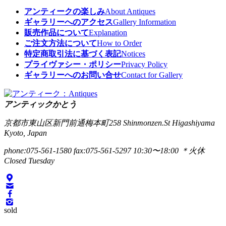
アンティークの楽しみ
About Antiques
ギャラリーへのアクセス
Gallery Information
販売作品について
Explanation
ご注文方法について
How to Order
特定商取引法に基づく表記
Notices
プライヴァシー・ポリシー
Privacy Policy
ギャラリーへのお問い合せ
Contact for Gallery
アンティックかとう
京都市東山区新門前通梅本町258
Shinmonzen.St Higashiyama
Kyoto, Japan
phone:075-561-1580
fax:075-561-5297
10:30〜18:00 ＊火休
Closed Tuesday
sold