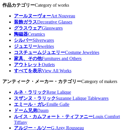
作品カテゴリー
Category of works
アールヌーヴォー
Art Nouveau
装飾ガラス
Decorative Glasses
グラスウェア
Glasswares
陶磁器
Ceramics
シルバー
Silverwares
ジュエリー
Jewelries
コスチュームジュエリー
Costume Jewelries
家具、その他
Furnitures and Others
アウトレット
Outlets
すべてを表示
View All Works
アンティーク・メーカー・カテゴリー
Category of makers
ルネ・ラリック
Rene Lalique
スザンヌ・ラリック
Suzanne Lalique Tablewares
エミール・ガレ
Emille Galle
ドーム兄弟
Daum
ルイス・カムフォート・ティファニー
Louis Comfort
Tiffany
アルジー・ルソー
G Argy Rousseau