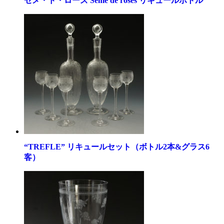
セメ・ド・ローズ Seme de roses リキュールボトル
“TREFLE” リキュールセット（ボトル2本&グラス6
客）