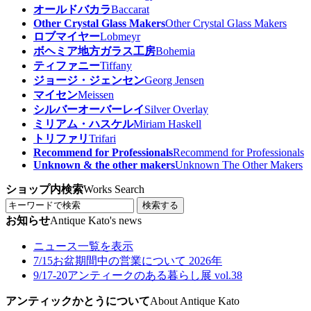
オールドバカラ
Baccarat
Other Crystal Glass Makers
Other Crystal Glass Makers
ロブマイヤー
Lobmeyr
ボヘミア地方ガラス工房
Bohemia
ティファニー
Tiffany
ジョージ・ジェンセン
Georg Jensen
マイセン
Meissen
シルバーオーバーレイ
Silver Overlay
ミリアム・ハスケル
Miriam Haskell
トリファリ
Trifari
Recommend for Professionals
Recommend for Professionals
Unknown & the other makers
Unknown The Other Makers
ショップ内検索
Works Search
検索する
お知らせ
Antique Kato's news
ニュース一覧を表示
7/15
お盆期間中の営業について 2026年
9/17-20
アンティークのある暮らし展 vol.38
アンティックかとうについて
About Antique Kato