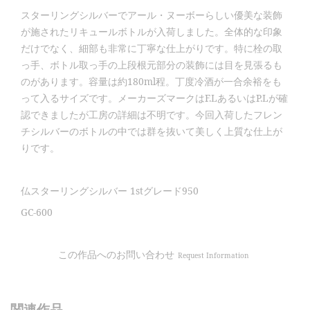
スターリングシルバーでアール・ヌーボーらしい優美な装飾
が施されたリキュールボトルが入荷しました。全体的な印象
だけでなく、細部も非常に丁寧な仕上がりです。特に栓の取
っ手、ボトル取っ手の上段根元部分の装飾には目を見張るも
のがあります。容量は約180ml程。丁度冷酒が一合余裕をも
って入るサイズです。メーカーズマークはF.LあるいはP.Lが確
認できましたが工房の詳細は不明です。今回入荷したフレン
チシルバーのボトルの中では群を抜いて美しく上質な仕上が
りです。
仏スターリングシルバー 1stグレード950
GC-600
この作品へのお問い合わせ
Request Information
関連作品