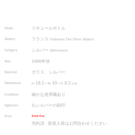
リキュールボトル
Name
フランス
Makers
Unknown The Other Makers
シルバー
Category
Silverwares
1900年頃
Year
ガラス、シルバー
Material
18.2
10
8.2
Dimensions
H:
×
W:
×
D:
(cm)
細かな使用傷あり
Condition
仏シルバーの刻印
Signature
Price
Sold Out
売約済 - 新規入荷はお問合わせください