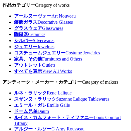
作品カテゴリー
Category of works
アールヌーヴォー
Art Nouveau
装飾ガラス
Decorative Glasses
グラスウェア
Glasswares
陶磁器
Ceramics
シルバー
Silverwares
ジュエリー
Jewelries
コスチュームジュエリー
Costume Jewelries
家具、その他
Furnitures and Others
アウトレット
Outlets
すべてを表示
View All Works
アンティーク・メーカー・カテゴリー
Category of makers
ルネ・ラリック
Rene Lalique
スザンヌ・ラリック
Suzanne Lalique Tablewares
エミール・ガレ
Emille Galle
ドーム兄弟
Daum
ルイス・カムフォート・ティファニー
Louis Comfort
Tiffany
アルジー・ルソー
G Argy Rousseau