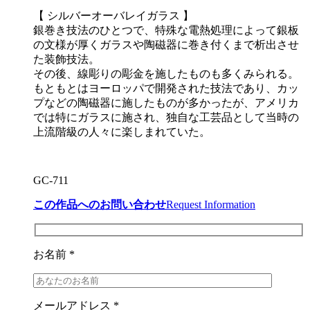
【 シルバーオーバレイガラス 】
銀巻き技法のひとつで、特殊な電熱処理によって銀板
の文様が厚くガラスや陶磁器に巻き付くまで析出させ
た装飾技法。
その後、線彫りの彫金を施したものも多くみられる。
もともとはヨーロッパで開発された技法であり、カッ
プなどの陶磁器に施したものが多かったが、アメリカ
では特にガラスに施され、独自な工芸品として当時の
上流階級の人々に楽しまれていた。
GC-711
この作品へのお問い合わせ
Request Information
お名前 *
メールアドレス *