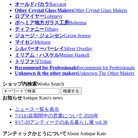
オールドバカラ
Baccarat
Other Crystal Glass Makers
Other Crystal Glass Makers
ロブマイヤー
Lobmeyr
ボヘミア地方ガラス工房
Bohemia
ティファニー
Tiffany
ジョージ・ジェンセン
Georg Jensen
マイセン
Meissen
シルバーオーバーレイ
Silver Overlay
ミリアム・ハスケル
Miriam Haskell
トリファリ
Trifari
Recommend for Professionals
Recommend for Professionals
Unknown & the other makers
Unknown The Other Makers
ショップ内検索
Works Search
検索する
お知らせ
Antique Kato's news
ニュース一覧を表示
7/15
お盆期間中の営業について 2026年
9/17-20
アンティークのある暮らし展 vol.38
アンティックかとうについて
About Antique Kato