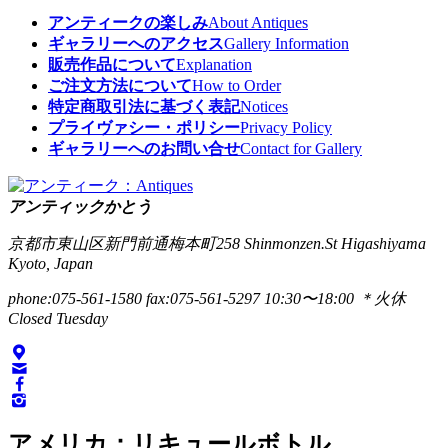
アンティークの楽しみ
About Antiques
ギャラリーへのアクセス
Gallery Information
販売作品について
Explanation
ご注文方法について
How to Order
特定商取引法に基づく表記
Notices
プライヴァシー・ポリシー
Privacy Policy
ギャラリーへのお問い合せ
Contact for Gallery
アンティックかとう
京都市東山区新門前通梅本町258
Shinmonzen.St Higashiyama
Kyoto, Japan
phone:075-561-1580
fax:075-561-5297
10:30〜18:00 ＊火休
Closed Tuesday
アメリカ：リキュールボトル