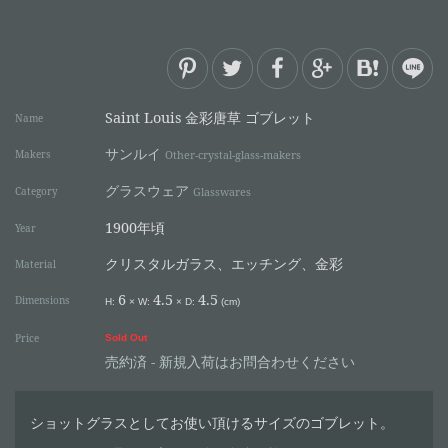
Saint Louis 金彩唐草 ゴブレット
Name
サンルイ
Makers
Other-crystal-glass-makers
グラスウェア
Category
Glasswares
1900年頃
Year
クリスタルガラス、エッチング、金彩
Material
6
4.5
4.5
Dimensions
H:
×
W:
×
D:
(cm)
Price
Sold Out
売約済 - 新規入荷はお問合わせください
ショットグラスとしてお使い頂けるサイズのゴブレット。