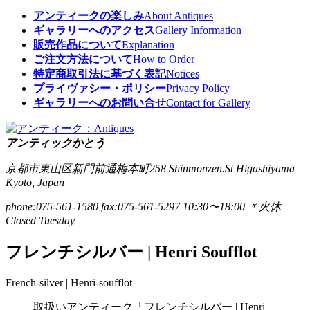
アンティークの楽しみ
About Antiques
ギャラリーへのアクセス
Gallery Information
販売作品について
Explanation
ご注文方法について
How to Order
特定商取引法に基づく表記
Notices
プライヴァシー・ポリシー
Privacy Policy
ギャラリーへのお問い合せ
Contact for Gallery
アンティックかとう
京都市東山区新門前通梅本町258
Shinmonzen.St Higashiyama
Kyoto, Japan
phone:075-561-1580
fax:075-561-5297
10:30〜18:00 ＊火休
Closed Tuesday
フレンチシルバー | Henri Soufflot
French-silver | Henri-soufflot
取扱いアンティーク「フレンチシルバー | Henri