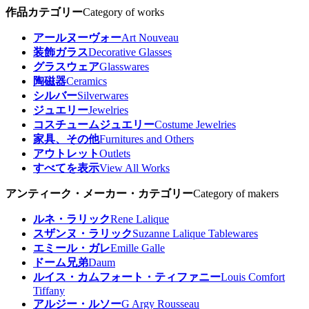
作品カテゴリー
Category of works
アールヌーヴォー
Art Nouveau
装飾ガラス
Decorative Glasses
グラスウェア
Glasswares
陶磁器
Ceramics
シルバー
Silverwares
ジュエリー
Jewelries
コスチュームジュエリー
Costume Jewelries
家具、その他
Furnitures and Others
アウトレット
Outlets
すべてを表示
View All Works
アンティーク・メーカー・カテゴリー
Category of makers
ルネ・ラリック
Rene Lalique
スザンヌ・ラリック
Suzanne Lalique Tablewares
エミール・ガレ
Emille Galle
ドーム兄弟
Daum
ルイス・カムフォート・ティファニー
Louis Comfort
Tiffany
アルジー・ルソー
G Argy Rousseau