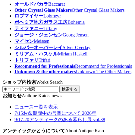
オールドバカラ
Baccarat
Other Crystal Glass Makers
Other Crystal Glass Makers
ロブマイヤー
Lobmeyr
ボヘミア地方ガラス工房
Bohemia
ティファニー
Tiffany
ジョージ・ジェンセン
Georg Jensen
マイセン
Meissen
シルバーオーバーレイ
Silver Overlay
ミリアム・ハスケル
Miriam Haskell
トリファリ
Trifari
Recommend for Professionals
Recommend for Professionals
Unknown & the other makers
Unknown The Other Makers
ショップ内検索
Works Search
検索する
お知らせ
Antique Kato's news
ニュース一覧を表示
7/15
お盆期間中の営業について 2026年
9/17-20
アンティークのある暮らし展 vol.38
アンティックかとうについて
About Antique Kato