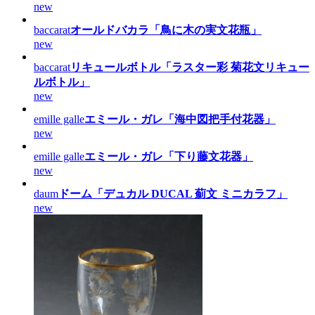
new
baccarat
オールドバカラ「鳥に木の実文花瓶」
new
baccarat
リキュールボトル「ラスター彩 菊花文リキュー
ルボトル」
new
emille galle
エミール・ガレ「海中図把手付花器」
new
emille galle
エミール・ガレ「下り藤文花器」
new
daum
ドーム「デュカル DUCAL 薊文 ミニカラフ」
new