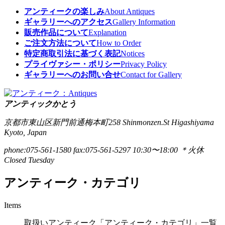
アンティークの楽しみ
About Antiques
ギャラリーへのアクセス
Gallery Information
販売作品について
Explanation
ご注文方法について
How to Order
特定商取引法に基づく表記
Notices
プライヴァシー・ポリシー
Privacy Policy
ギャラリーへのお問い合せ
Contact for Gallery
アンティックかとう
京都市東山区新門前通梅本町258
Shinmonzen.St Higashiyama
Kyoto, Japan
phone:075-561-1580
fax:075-561-5297
10:30〜18:00 ＊火休
Closed Tuesday
アンティーク・カテゴリ
Items
取扱いアンティーク「アンティーク・カテゴリ」一覧