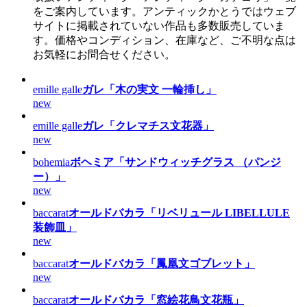
をご案内しています。アンティックかとうではウェブ
サイトに掲載されていない作品も多数販売していま
す。価格やコンディション、在庫など、ご不明な点は
お気軽にお問合せください。
emille galle
ガレ「木の実文 一輪挿し」
new
emille galle
ガレ「クレマチス文花器」
new
bohemia
ボヘミア「サンドウィッチグラス （パンジ
ー）」
new
baccarat
オールドバカラ「リベリュール LIBELLULE
装飾皿」
new
baccarat
オールドバカラ「鳳凰文ゴブレット」
new
baccarat
オールドバカラ「窓絵花鳥文花瓶」