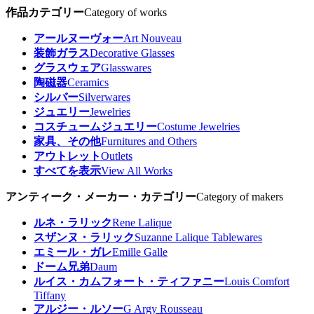
作品カテゴリー
Category of works
アールヌーヴォー
Art Nouveau
装飾ガラス
Decorative Glasses
グラスウェア
Glasswares
陶磁器
Ceramics
シルバー
Silverwares
ジュエリー
Jewelries
コスチュームジュエリー
Costume Jewelries
家具、その他
Furnitures and Others
アウトレット
Outlets
すべてを表示
View All Works
アンティーク・メーカー・カテゴリー
Category of makers
ルネ・ラリック
Rene Lalique
スザンヌ・ラリック
Suzanne Lalique Tablewares
エミール・ガレ
Emille Galle
ドーム兄弟
Daum
ルイス・カムフォート・ティファニー
Louis Comfort
Tiffany
アルジー・ルソー
G Argy Rousseau