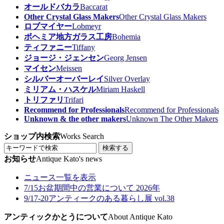
オールドバカラ
Baccarat
Other Crystal Glass Makers
Other Crystal Glass Makers
ロブマイヤー
Lobmeyr
ボヘミア地方ガラス工房
Bohemia
ティファニー
Tiffany
ジョージ・ジェンセン
Georg Jensen
マイセン
Meissen
シルバーオーバーレイ
Silver Overlay
ミリアム・ハスケル
Miriam Haskell
トリファリ
Trifari
Recommend for Professionals
Recommend for Professionals
Unknown & the other makers
Unknown The Other Makers
ショップ内検索
Works Search
検索する
お知らせ
Antique Kato's news
ニュース一覧を表示
7/15
お盆期間中の営業について 2026年
9/17-20
アンティークのある暮らし展 vol.38
アンティックかとうについて
About Antique Kato