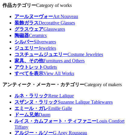
作品カテゴリー
Category of works
アールヌーヴォー
Art Nouveau
装飾ガラス
Decorative Glasses
グラスウェア
Glasswares
陶磁器
Ceramics
シルバー
Silverwares
ジュエリー
Jewelries
コスチュームジュエリー
Costume Jewelries
家具、その他
Furnitures and Others
アウトレット
Outlets
すべてを表示
View All Works
アンティーク・メーカー・カテゴリー
Category of makers
ルネ・ラリック
Rene Lalique
スザンヌ・ラリック
Suzanne Lalique Tablewares
エミール・ガレ
Emille Galle
ドーム兄弟
Daum
ルイス・カムフォート・ティファニー
Louis Comfort
Tiffany
アルジー・ルソー
G Argy Rousseau