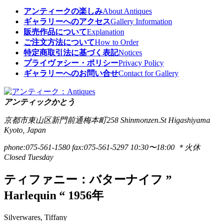
アンティークの楽しみ
About Antiques
ギャラリーへのアクセス
Gallery Information
販売作品について
Explanation
ご注文方法について
How to Order
特定商取引法に基づく表記
Notices
プライヴァシー・ポリシー
Privacy Policy
ギャラリーへのお問い合せ
Contact for Gallery
アンティックかとう
京都市東山区新門前通梅本町258
Shinmonzen.St Higashiyama
Kyoto, Japan
phone:075-561-1580
fax:075-561-5297
10:30〜18:00 ＊火休
Closed Tuesday
ティファニー：バターナイフ ”
Harlequin “ 1956年
Silverwares, Tiffany