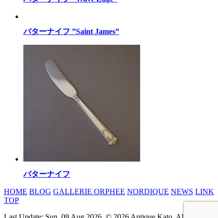
バターナイフ ”Saint James”
バターナイフ
HOME
BLOG
GALLERIE ORPHEE
NORDIQUE
NEWS
LINK
TOP
Last Update: Sun, 09 Aug 2026. © 2026 Antique Kato, All rights