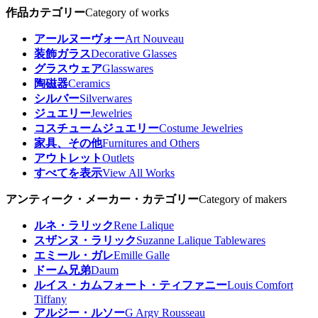
作品カテゴリー
Category of works
アールヌーヴォー
Art Nouveau
装飾ガラス
Decorative Glasses
グラスウェア
Glasswares
陶磁器
Ceramics
シルバー
Silverwares
ジュエリー
Jewelries
コスチュームジュエリー
Costume Jewelries
家具、その他
Furnitures and Others
アウトレット
Outlets
すべてを表示
View All Works
アンティーク・メーカー・カテゴリー
Category of makers
ルネ・ラリック
Rene Lalique
スザンヌ・ラリック
Suzanne Lalique Tablewares
エミール・ガレ
Emille Galle
ドーム兄弟
Daum
ルイス・カムフォート・ティファニー
Louis Comfort
Tiffany
アルジー・ルソー
G Argy Rousseau