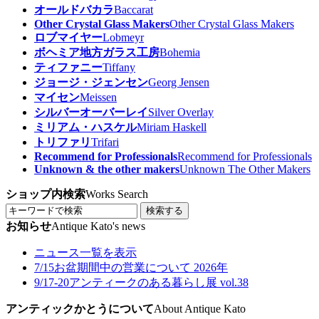
オールドバカラ
Baccarat
Other Crystal Glass Makers
Other Crystal Glass Makers
ロブマイヤー
Lobmeyr
ボヘミア地方ガラス工房
Bohemia
ティファニー
Tiffany
ジョージ・ジェンセン
Georg Jensen
マイセン
Meissen
シルバーオーバーレイ
Silver Overlay
ミリアム・ハスケル
Miriam Haskell
トリファリ
Trifari
Recommend for Professionals
Recommend for Professionals
Unknown & the other makers
Unknown The Other Makers
ショップ内検索
Works Search
検索する
お知らせ
Antique Kato's news
ニュース一覧を表示
7/15
お盆期間中の営業について 2026年
9/17-20
アンティークのある暮らし展 vol.38
アンティックかとうについて
About Antique Kato