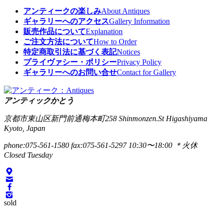
アンティークの楽しみ
About Antiques
ギャラリーへのアクセス
Gallery Information
販売作品について
Explanation
ご注文方法について
How to Order
特定商取引法に基づく表記
Notices
プライヴァシー・ポリシー
Privacy Policy
ギャラリーへのお問い合せ
Contact for Gallery
アンティックかとう
京都市東山区新門前通梅本町258
Shinmonzen.St Higashiyama
Kyoto, Japan
phone:075-561-1580
fax:075-561-5297
10:30〜18:00 ＊火休
Closed Tuesday
sold