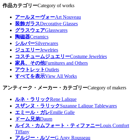
作品カテゴリー
Category of works
アールヌーヴォー
Art Nouveau
装飾ガラス
Decorative Glasses
グラスウェア
Glasswares
陶磁器
Ceramics
シルバー
Silverwares
ジュエリー
Jewelries
コスチュームジュエリー
Costume Jewelries
家具、その他
Furnitures and Others
アウトレット
Outlets
すべてを表示
View All Works
アンティーク・メーカー・カテゴリー
Category of makers
ルネ・ラリック
Rene Lalique
スザンヌ・ラリック
Suzanne Lalique Tablewares
エミール・ガレ
Emille Galle
ドーム兄弟
Daum
ルイス・カムフォート・ティファニー
Louis Comfort
Tiffany
アルジー・ルソー
G Argy Rousseau