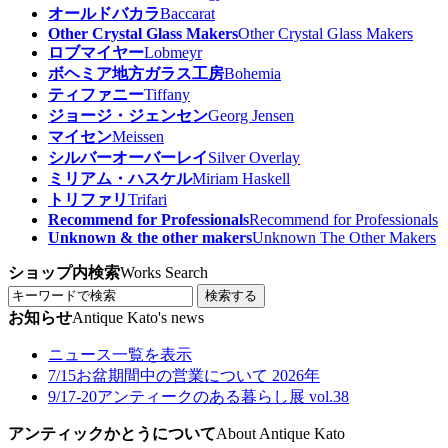
オールドバカラ
Baccarat
Other Crystal Glass Makers
Other Crystal Glass Makers
ロブマイヤー
Lobmeyr
ボヘミア地方ガラス工房
Bohemia
ティファニー
Tiffany
ジョージ・ジェンセン
Georg Jensen
マイセン
Meissen
シルバーオーバーレイ
Silver Overlay
ミリアム・ハスケル
Miriam Haskell
トリファリ
Trifari
Recommend for Professionals
Recommend for Professionals
Unknown & the other makers
Unknown The Other Makers
ショップ内検索
Works Search
検索する
お知らせ
Antique Kato's news
ニュース一覧を表示
7/15
お盆期間中の営業について 2026年
9/17-20
アンティークのある暮らし展 vol.38
アンティックかとうについて
About Antique Kato