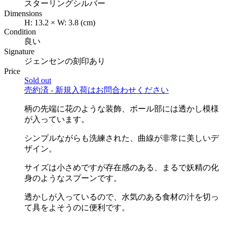
スターリングシルバー
Dimensions
H:
13.2
×
W:
3.8
(cm)
Condition
良い
Signature
ジェンセンの刻印あり
Price
Sold out
売約済 - 新規入荷はお問合わせください
柄の先端に花のような装飾、ボール部には透かし模様
が入っています。
シンプルながらも洗練された、曲線が非常に美しいデ
ザイン。
サイズは小さめですが存在感のある、まるで妖精の化
身のようなスプーンです。
透かしが入っているので、水気のある食材の汁を切っ
て具をよそうのに便利です。