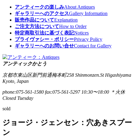
アンティークの楽しみ
About Antiques
ギャラリーへのアクセス
Gallery Information
販売作品について
Explanation
ご注文方法について
How to Order
特定商取引法に基づく表記
Notices
プライヴァシー・ポリシー
Privacy Policy
ギャラリーへのお問い合せ
Contact for Gallery
アンティックかとう
京都市東山区新門前通梅本町258
Shinmonzen.St Higashiyama
Kyoto, Japan
phone:075-561-1580
fax:075-561-5297
10:30〜18:00 ＊火休
Closed Tuesday
sold
ジョージ・ジェンセン：穴あきスプー
ン