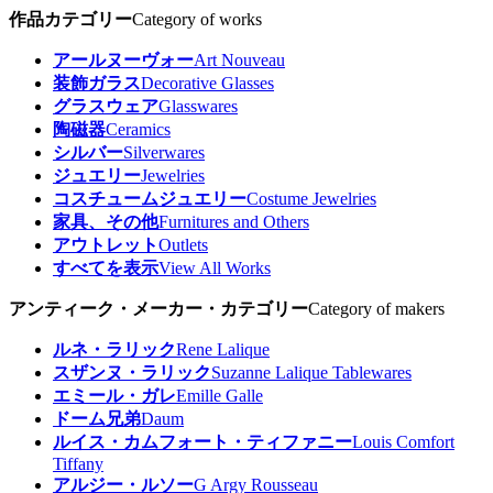
作品カテゴリー
Category of works
アールヌーヴォー
Art Nouveau
装飾ガラス
Decorative Glasses
グラスウェア
Glasswares
陶磁器
Ceramics
シルバー
Silverwares
ジュエリー
Jewelries
コスチュームジュエリー
Costume Jewelries
家具、その他
Furnitures and Others
アウトレット
Outlets
すべてを表示
View All Works
アンティーク・メーカー・カテゴリー
Category of makers
ルネ・ラリック
Rene Lalique
スザンヌ・ラリック
Suzanne Lalique Tablewares
エミール・ガレ
Emille Galle
ドーム兄弟
Daum
ルイス・カムフォート・ティファニー
Louis Comfort
Tiffany
アルジー・ルソー
G Argy Rousseau