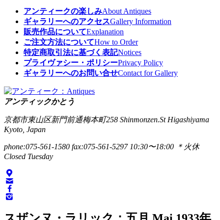
アンティークの楽しみ
About Antiques
ギャラリーへのアクセス
Gallery Information
販売作品について
Explanation
ご注文方法について
How to Order
特定商取引法に基づく表記
Notices
プライヴァシー・ポリシー
Privacy Policy
ギャラリーへのお問い合せ
Contact for Gallery
アンティックかとう
京都市東山区新門前通梅本町258
Shinmonzen.St Higashiyama
Kyoto, Japan
phone:075-561-1580
fax:075-561-5297
10:30〜18:00 ＊火休
Closed Tuesday
スザンヌ・ラリック：五月 Mai 1933年