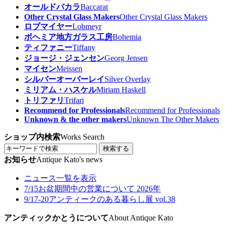
オールドバカラ
Baccarat
Other Crystal Glass Makers
Other Crystal Glass Makers
ロブマイヤー
Lobmeyr
ボヘミア地方ガラス工房
Bohemia
ティファニー
Tiffany
ジョージ・ジェンセン
Georg Jensen
マイセン
Meissen
シルバーオーバーレイ
Silver Overlay
ミリアム・ハスケル
Miriam Haskell
トリファリ
Trifari
Recommend for Professionals
Recommend for Professionals
Unknown & the other makers
Unknown The Other Makers
ショップ内検索
Works Search
検索する
お知らせ
Antique Kato's news
ニュース一覧を表示
7/15
お盆期間中の営業について 2026年
9/17-20
アンティークのある暮らし展 vol.38
アンティックかとうについて
About Antique Kato