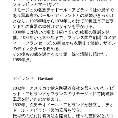
フォラ｣｢ラガマー｣など)
リモージュの名窯テオドール・アビランド社の息子で
あり写真家のポール・アビランドとの結婚がきっかけ
となり、1925年頃から1934年にかけて30種ほどアビラ
ンド社の食器の絵付けデザインを手がける。
1930年には幼少の頃より続けていた絵画の個展を開
催。1937年から1973年まで、フランス国立劇場｢コメデ
ィー・フランセーズ｣の舞台から衣装まで装飾デザイン
のディレクターを務める。
その後も90歳を過ぎるまで第一線で活躍し続けた。
1989年没。
アビランド Haviland
1842年、アメリカで輸入陶磁器会社を営んでいたデビ
ット・アビランドがフランスのリモージュにて陶磁器
工房を開いたのが始まり。
1892年、次男テオドール・アビランドが独立し、テオ
ドール・アビランド製陶器所を設立。
転写式の絵付け装飾法を開発し、様々な芸術家とのコ