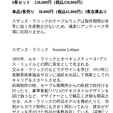
6客セット 228,000円（税込250,800円）
単品1客売り 38,000円（税込41,800円）3客在庫あり
スザンヌ・ラリックのテーブルウェアは製作期間が非
常に短く生産数が少ないため、滅多にアンティーク市
場に出回りません。
スザンヌ・ラリック Suzanne Lalique
1892年、ルネ・ラリックとオーギュスティーヌ=アリ
ス・リュドルとの間に長女として生まれる。
父ルネ・ラリックのもとでデザインを学び、1913年に
装飾美術家協会サロンに油絵を出品して画家としての
キャリアをスタートさせる。
絵画制作の他、セーブル製陶所からの依頼で絵付けを
行ったり、豪華客船｢パリ｣のテキスタイルデザインを
請け負うなど、デザイナーとして幅広く才能を開花さ
せる。ルネ・ラリックの作品モデルを務めたりと、当
初からガラス制作にも大きく関わっており、彼女がデ
ザインを手がけた作品が多数存在している。(花瓶｢ソ