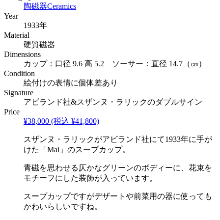
陶磁器
Ceramics
Year
1933年
Material
硬質磁器
Dimensions
カップ：口径 9.6 高 5.2 ソーサー：直径 14.7（㎝）
Condition
絵付けの表情に個体差あり
Signature
アビランド社&スザンヌ・ラリックのダブルサイン
Price
¥38,000
(税込 ¥41,800)
スザンヌ・ラリックがアビランド社にて1933年に手が
けた「Mai」のスープカップ。
青磁を思わせる仄かなグリーンのボディーに、花束を
モチーフにした装飾が入っています。
スープカップですがデザートや前菜用の器に使っても
かわいらしいですね。