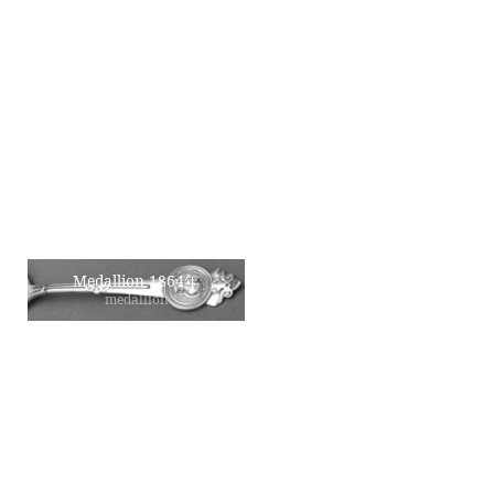
ナイフ
シュガートング
knife tiffany
sugar tongs tiffany
ティーストレーナー
コンポート & トレー
tea strainer tiffany
compote tray tiffany
ティーポット
ジュエリーウォッチ
tea pot tiffany
jewelry watch tiffany
その他
Ionic 1860年
others tiffany
ionic
Medallion 1864年
Tiffany 1869年
medallion
tiffany pattern
Queen An 1870年
Saratoga 1870年
queen an
saratoga
Antique Ivy 1870年
Strawberry Vine 1875年
antique ivy
strawberry vine
Olympian 1878年
Chrysanthemum 1880年