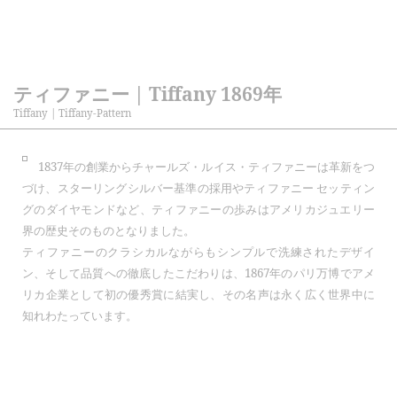
ティファニー | Tiffany 1869年
Tiffany | Tiffany-Pattern
1837年の創業からチャールズ・ルイス・ティファニーは革新をつ
づけ、スターリングシルバー基準の採用やティファニー セッティン
グのダイヤモンドなど、ティファニーの歩みはアメリカジュエリー
界の歴史そのものとなりました。
ティファニーのクラシカルながらもシンプルで洗練されたデザイ
ン、そして品質への徹底したこだわりは、1867年のパリ万博でアメ
リカ企業として初の優秀賞に結実し、その名声は永く広く世界中に
知れわたっています。
スプーン
フォーク
spoon tiffany
fork tiffany