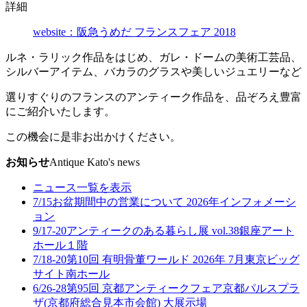
詳細
website：阪急うめだ フランスフェア 2018
ルネ・ラリック作品をはじめ、ガレ・ドームの美術工芸品、
シルバーアイテム、バカラのグラスや美しいジュエリーなど
選りすぐりのフランスのアンティーク作品を、品ぞろえ豊富
にご紹介いたします。
この機会に是非お出かけください。
お知らせ
Antique Kato's news
ニュース一覧を表示
7/15
お盆期間中の営業について 2026年
インフォメーシ
ョン
9/17-20
アンティークのある暮らし展 vol.38
銀座アート
ホール１階
7/18-20
第10回 有明骨董ワールド 2026年 7月
東京ビッグ
サイト南ホール
6/26-28
第95回 京都アンティークフェア
京都パルスプラ
ザ(京都府総合見本市会館) 大展示場