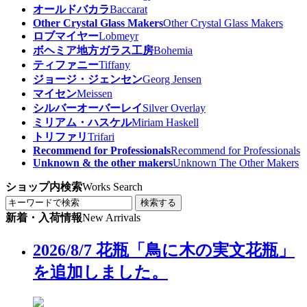
オールドバカラ
Baccarat
Other Crystal Glass Makers
Other Crystal Glass Makers
ロブマイヤー
Lobmeyr
ボヘミア地方ガラス工房
Bohemia
ティファニー
Tiffany
ジョージ・ジェンセン
Georg Jensen
マイセン
Meissen
シルバーオーバーレイ
Silver Overlay
ミリアム・ハスケル
Miriam Haskell
トリファリ
Trifari
Recommend for Professionals
Recommend for Professionals
Unknown & the other makers
Unknown The Other Makers
ショップ内検索
Works Search
検索する
新着・入荷情報
New Arrivals
2026/8/7 花瓶「鳥に木の実文花瓶」
を追加しました。