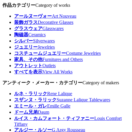
作品カテゴリー
Category of works
アールヌーヴォー
Art Nouveau
装飾ガラス
Decorative Glasses
グラスウェア
Glasswares
陶磁器
Ceramics
シルバー
Silverwares
ジュエリー
Jewelries
コスチュームジュエリー
Costume Jewelries
家具、その他
Furnitures and Others
アウトレット
Outlets
すべてを表示
View All Works
アンティーク・メーカー・カテゴリー
Category of makers
ルネ・ラリック
Rene Lalique
スザンヌ・ラリック
Suzanne Lalique Tablewares
エミール・ガレ
Emille Galle
ドーム兄弟
Daum
ルイス・カムフォート・ティファニー
Louis Comfort
Tiffany
アルジー・ルソー
G Argy Rousseau