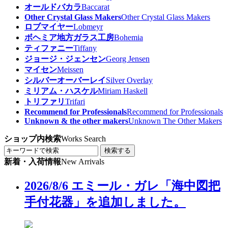
オールドバカラ
Baccarat
Other Crystal Glass Makers
Other Crystal Glass Makers
ロブマイヤー
Lobmeyr
ボヘミア地方ガラス工房
Bohemia
ティファニー
Tiffany
ジョージ・ジェンセン
Georg Jensen
マイセン
Meissen
シルバーオーバーレイ
Silver Overlay
ミリアム・ハスケル
Miriam Haskell
トリファリ
Trifari
Recommend for Professionals
Recommend for Professionals
Unknown & the other makers
Unknown The Other Makers
ショップ内検索
Works Search
検索する
新着・入荷情報
New Arrivals
2026/8/6 エミール・ガレ「海中図把
手付花器」を追加しました。