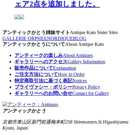
ェア2点を追加しました。
アンティックかとう姉妹サイト
Antique Kato Sister Sites
GALLERIE ORPHEE
NORDIQUE
BLOG
アンティックかとうについて
About Antique Kato
アンティークの楽しみ
About Antiques
ギャラリーへのアクセス
Gallery Information
販売作品について
Explanation
ご注文方法について
How to Order
特定商取引法に基づく表記
Notices
プライヴァシー・ポリシー
Privacy Policy
ギャラリーへのお問い合せ
Contact for Gallery
アンティックかとう
京都市東山区新門前通梅本町258
Shinmonzen.St Higashiyama
Kyoto, Japan