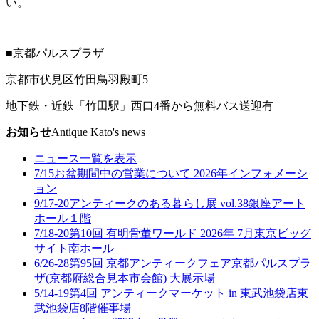
い。
■京都パルスプラザ
京都市伏見区竹田鳥羽殿町5
地下鉄・近鉄「竹田駅」西口4番から無料バス送迎有
お知らせ
Antique Kato's news
ニュース一覧を表示
7/15
お盆期間中の営業について 2026年
インフォメーシ
ョン
9/17-20
アンティークのある暮らし展 vol.38
銀座アート
ホール１階
7/18-20
第10回 有明骨董ワールド 2026年 7月
東京ビッグ
サイト南ホール
6/26-28
第95回 京都アンティークフェア
京都パルスプラ
ザ(京都府総合見本市会館) 大展示場
5/14-19
第4回 アンティークマーケット in 東武池袋店
東
武池袋店8階催事場