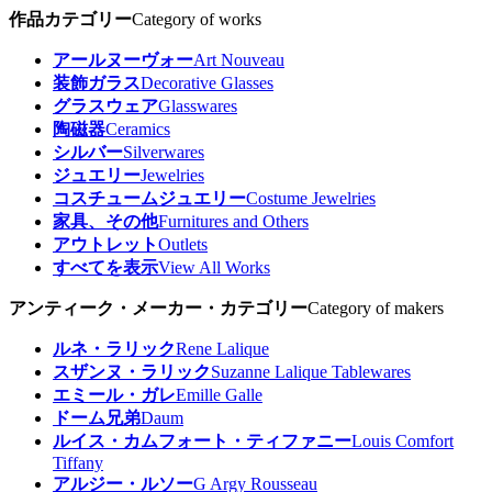
作品カテゴリー
Category of works
アールヌーヴォー
Art Nouveau
装飾ガラス
Decorative Glasses
グラスウェア
Glasswares
陶磁器
Ceramics
シルバー
Silverwares
ジュエリー
Jewelries
コスチュームジュエリー
Costume Jewelries
家具、その他
Furnitures and Others
アウトレット
Outlets
すべてを表示
View All Works
アンティーク・メーカー・カテゴリー
Category of makers
ルネ・ラリック
Rene Lalique
スザンヌ・ラリック
Suzanne Lalique Tablewares
エミール・ガレ
Emille Galle
ドーム兄弟
Daum
ルイス・カムフォート・ティファニー
Louis Comfort
Tiffany
アルジー・ルソー
G Argy Rousseau