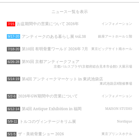
ニュース一覧を表示
お盆期間中の営業について 2026年
インフォメーション
7/15
アンティークのある暮らし展 vol.38
銀座アートホール１階
9/17-20
第10回 有明骨董ワールド 2026年 7月
東京ビッグサイト南ホール
7/18-20
第95回 京都アンティークフェア
6/26-28
京都パルスプラザ(京都府総合見本市会館) 大展示場
第4回 アンティークマーケット in 東武池袋店
5/14-19
東武池袋店8階催事場
2026年GW期間中の営業について
インフォメーション
5/2-6
第4回 Antique Exhibition in 福岡
MAISON STUDIO
6/12-14
トルコのヴィンテージキリム展
Nordique
5/9-11
ザ・美術骨董ショー 2026
東京プリンスホテル
5/1-5