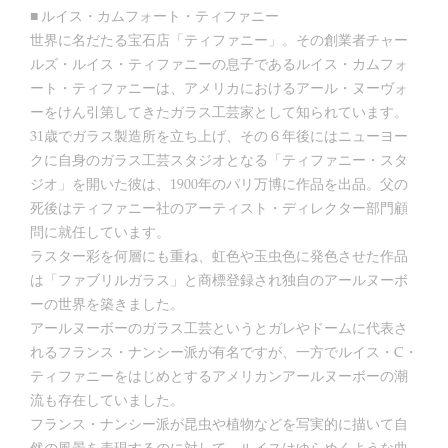
■ ルイス・カムフォート・ティファニー
世界に名だたる宝石店「ティファニー」。その創業者チャー
ルズ・ルイス・ティファニーの息子であるルイス・カムフォ
ート・ティファニーは、アメリカにおけるアール・ヌーヴォ
ーをけん引第してきたガラス工芸家として知られています。
31歳でガラス製造所を立ち上げ、その６年後にはニューヨー
クに自身のガラス工芸スタジオとなる「ティファニー・スタ
ジオ」を開いた彼は、1900年のパリ万博に作品を出品。父の
死後はティファニー社のアーティスト・ディレクター部門顧
問に就任しています。
ラスター彩を何層にも重ね、虹色や玉虫色に発色させた作品
は「ファブリルガラス」と商標登録され独自のアールヌーボ
ーの世界を築きました。
アールヌーボーのガラス工芸というとガレやドームに代表さ
れるフランス・ナンシー派が有名ですが、一方でルイス・C・
ティファニーをはじめとするアメリカンアールヌーボーの潮
流も存在していました。
フランス・ナンシー派が昆虫や植物などを写実的に描いて自
然の風景を表現するのに対して、ルイスはゆらめくような曲