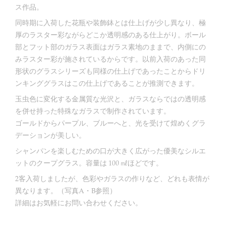
ス作品。
同時期に入荷した花瓶や装飾鉢とは仕上げが少し異なり、極
厚のラスター彩ながらどこか透明感のある仕上がり。ボール
部とフット部のガラス表面はガラス素地のままで、内側にの
みラスター彩が施されているからです。以前入荷のあった同
形状のグラスシリーズも同様の仕上げであったことからドリ
ンキンググラスはこの仕上げであることが推測できます。
玉虫色に変化する金属質な光沢と、ガラスならではの透明感
を併せ持った特殊なガラスで制作されています。
ゴールドからパープル、ブルーへと、光を受けて煌めくグラ
デーションが美しい。
シャンパンを楽しむための口が大きく広がった優美なシルエ
ットのクープグラス。容量は 100 ㎖ほどです。
2客入荷しましたが、色彩やガラスの作りなど、どれも表情が
異なります。（写真A・B参照）
詳細はお気軽にお問い合わせください。