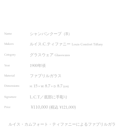
シャンパンクープ（B）
Name
ルイス.C.ティファニー
Makers
Louis Comfort Tiffany
グラスウェア
Category
Glasswares
1900年頃
Year
ファブリルガラス
Material
15
8.7
8.7
Dimensions
H:
×
W:
×
D:
(cm)
L.C.T／底部に手彫り
Signature
¥110,000
(税込 ¥121,000)
Price
ルイス・カムフォート・ティファニーによるファブリルガラ