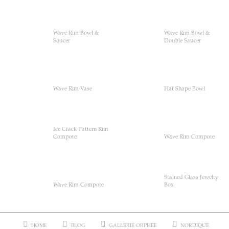
Wave Rim Bowl &
Wave Rim Bowl &
Soucer
Double Saucer
Wave Rim Vase
Hat Shape Bowl
Ice Crack Pattern Rim
Compote
Wave Rim Compote
Stained Glass Jewelry
Wave Rim Compote
Box
HOME
BLOG
GALLERIE ORPHEE
NORDIQUE