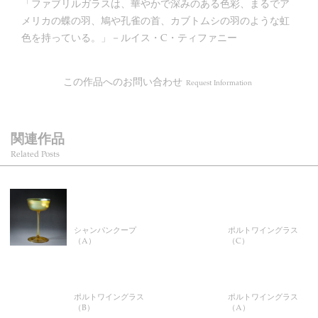
「ファブリルガラスは、華やかで深みのある色彩、まるでア
メリカの蝶の羽、鳩や孔雀の首、カブトムシの羽のような虹
色を持っている。」－ルイス・C・ティファニー
この作品へのお問い合わせ
Request Information
関連作品
Related Posts
シャンパンクープ
ポルトワイングラス
（A）
（C）
ポルトワイングラス
ポルトワイングラス
（B）
（A）