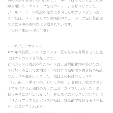
線を用いてロマンチックな花のイメージを形作りました。
アールヌーボーの理想を完璧に表現した彼のファブリルガラ
ス作品は、メトロポリタン美術館やニューヨーク近代美術館
など世界中の美術館に収蔵されています。
（1848年生誕～1933年没）
« ファブリルガラス »
1890年代初頭、ルイスはラスター彩の技術を発展させて虹色
に煌めくガラスを開発します。
古代ガラスに着想を得たルイスは、金属酸化物を溶けたガラ
スに加えることで鉱物のような輝きと透明感を併せ持つ特殊
なガラスを生み出しました。彼はこの特殊なガラスを
「Favrile」（手作りの、という意味）と名付け、彼のスタジ
オで制作された独自のガラス工芸「ファブリルガラス」の
数々を世に送り出しました。異なる色のガラスが溶け合い混
ざり合うファブリルガラス作品は、魅惑的で複雑な表情を私
たちに見せてくれます。