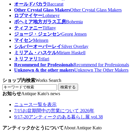
オールドバカラ
Baccarat
Other Crystal Glass Makers
Other Crystal Glass Makers
ロブマイヤー
Lobmeyr
ボヘミア地方ガラス工房
Bohemia
ティファニー
Tiffany
ジョージ・ジェンセン
Georg Jensen
マイセン
Meissen
シルバーオーバーレイ
Silver Overlay
ミリアム・ハスケル
Miriam Haskell
トリファリ
Trifari
Recommend for Professionals
Recommend for Professionals
Unknown & the other makers
Unknown The Other Makers
ショップ内検索
Works Search
検索する
お知らせ
Antique Kato's news
ニュース一覧を表示
7/15
お盆期間中の営業について 2026年
9/17-20
アンティークのある暮らし展 vol.38
アンティックかとうについて
About Antique Kato