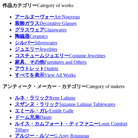
作品カテゴリー
Category of works
アールヌーヴォー
Art Nouveau
装飾ガラス
Decorative Glasses
グラスウェア
Glasswares
陶磁器
Ceramics
シルバー
Silverwares
ジュエリー
Jewelries
コスチュームジュエリー
Costume Jewelries
家具、その他
Furnitures and Others
アウトレット
Outlets
すべてを表示
View All Works
アンティーク・メーカー・カテゴリー
Category of makers
ルネ・ラリック
Rene Lalique
スザンヌ・ラリック
Suzanne Lalique Tablewares
エミール・ガレ
Emille Galle
ドーム兄弟
Daum
ルイス・カムフォート・ティファニー
Louis Comfort
Tiffany
アルジー・ルソー
G Argy Rousseau