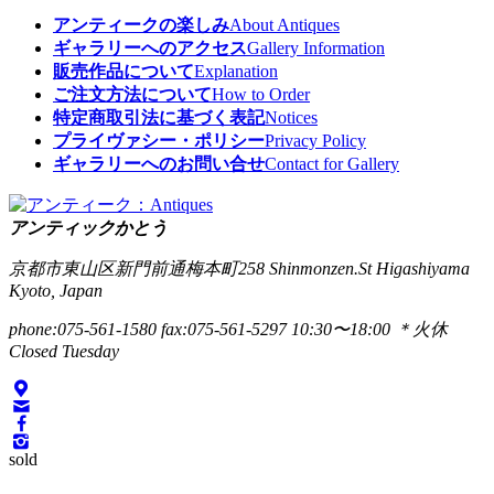
アンティークの楽しみ
About Antiques
ギャラリーへのアクセス
Gallery Information
販売作品について
Explanation
ご注文方法について
How to Order
特定商取引法に基づく表記
Notices
プライヴァシー・ポリシー
Privacy Policy
ギャラリーへのお問い合せ
Contact for Gallery
アンティックかとう
京都市東山区新門前通梅本町258
Shinmonzen.St Higashiyama
Kyoto, Japan
phone:075-561-1580
fax:075-561-5297
10:30〜18:00 ＊火休
Closed Tuesday
sold