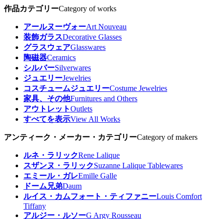
作品カテゴリー
Category of works
アールヌーヴォー
Art Nouveau
装飾ガラス
Decorative Glasses
グラスウェア
Glasswares
陶磁器
Ceramics
シルバー
Silverwares
ジュエリー
Jewelries
コスチュームジュエリー
Costume Jewelries
家具、その他
Furnitures and Others
アウトレット
Outlets
すべてを表示
View All Works
アンティーク・メーカー・カテゴリー
Category of makers
ルネ・ラリック
Rene Lalique
スザンヌ・ラリック
Suzanne Lalique Tablewares
エミール・ガレ
Emille Galle
ドーム兄弟
Daum
ルイス・カムフォート・ティファニー
Louis Comfort
Tiffany
アルジー・ルソー
G Argy Rousseau