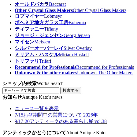
オールドバカラ
Baccarat
Other Crystal Glass Makers
Other Crystal Glass Makers
ロブマイヤー
Lobmeyr
ボヘミア地方ガラス工房
Bohemia
ティファニー
Tiffany
ジョージ・ジェンセン
Georg Jensen
マイセン
Meissen
シルバーオーバーレイ
Silver Overlay
ミリアム・ハスケル
Miriam Haskell
トリファリ
Trifari
Recommend for Professionals
Recommend for Professionals
Unknown & the other makers
Unknown The Other Makers
ショップ内検索
Works Search
検索する
お知らせ
Antique Kato's news
ニュース一覧を表示
7/15
お盆期間中の営業について 2026年
9/17-20
アンティークのある暮らし展 vol.38
アンティックかとうについて
About Antique Kato