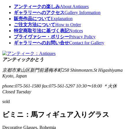
アンティークの楽しみ
About Antiques
ギャラリーへのアクセス
Gallery Information
販売作品について
Explanation
ご注文方法について
How to Order
特定商取引法に基づく表記
Notices
プライヴァシー・ポリシー
Privacy Policy
ギャラリーへのお問い合せ
Contact for Gallery
アンティックかとう
京都市東山区新門前通梅本町258
Shinmonzen.St Higashiyama
Kyoto, Japan
phone:075-561-1580
fax:075-561-5297
10:30〜18:00 ＊火休
Closed Tuesday
sold
ビミニ：馬フィギュア入りグラス
Decorative Glasses, Bohemia