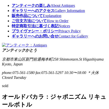
アンティークの楽しみ
About Antiques
ギャラリーへのアクセス
Gallery Information
販売作品について
Explanation
ご注文方法について
How to Order
特定商取引法に基づく表記
Notices
プライヴァシー・ポリシー
Privacy Policy
ギャラリーへのお問い合せ
Contact for Gallery
アンティックかとう
京都市東山区新門前通梅本町258
Shinmonzen.St Higashiyama
Kyoto, Japan
phone:075-561-1580
fax:075-561-5297
10:30〜18:00 ＊火休
Closed Tuesday
sold
オールドバカラ：ジャポニズム リキュ
ールボトル