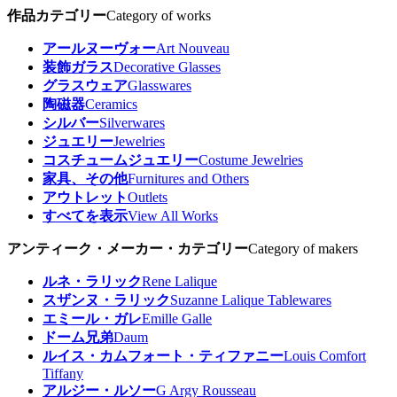
作品カテゴリー
Category of works
アールヌーヴォー
Art Nouveau
装飾ガラス
Decorative Glasses
グラスウェア
Glasswares
陶磁器
Ceramics
シルバー
Silverwares
ジュエリー
Jewelries
コスチュームジュエリー
Costume Jewelries
家具、その他
Furnitures and Others
アウトレット
Outlets
すべてを表示
View All Works
アンティーク・メーカー・カテゴリー
Category of makers
ルネ・ラリック
Rene Lalique
スザンヌ・ラリック
Suzanne Lalique Tablewares
エミール・ガレ
Emille Galle
ドーム兄弟
Daum
ルイス・カムフォート・ティファニー
Louis Comfort
Tiffany
アルジー・ルソー
G Argy Rousseau