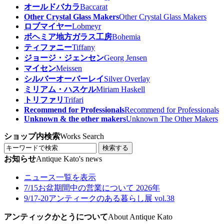
オールドバカラ
Baccarat
Other Crystal Glass Makers
Other Crystal Glass Makers
ロブマイヤー
Lobmeyr
ボヘミア地方ガラス工房
Bohemia
ティファニー
Tiffany
ジョージ・ジェンセン
Georg Jensen
マイセン
Meissen
シルバーオーバーレイ
Silver Overlay
ミリアム・ハスケル
Miriam Haskell
トリファリ
Trifari
Recommend for Professionals
Recommend for Professionals
Unknown & the other makers
Unknown The Other Makers
ショップ内検索
Works Search
検索する
お知らせ
Antique Kato's news
ニュース一覧を表示
7/15
お盆期間中の営業について 2026年
9/17-20
アンティークのある暮らし展 vol.38
アンティックかとうについて
About Antique Kato