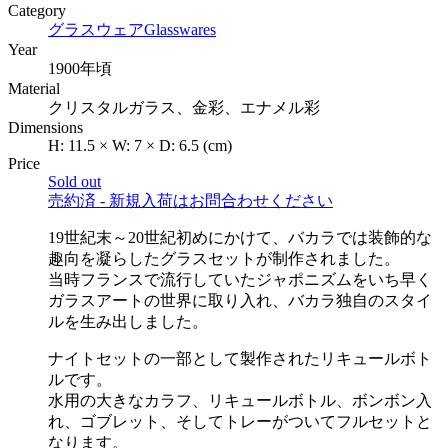
Category
グラスウェア
Glasswares
Year
1900年頃
Material
クリスタルガラス、金彩、エナメル彩
Dimensions
H:
11.5
×
W:
7
×
D:
6.5
(cm)
Price
Sold out
売約済 - 新規入荷はお問合わせください
19世紀末～20世紀初めにかけて、バカラでは装飾的な
趣向を凝らしたグラスセットが制作されました。
当時フランスで流行していたジャポニズムをいち早く
ガラスアートの世界に取り入れ、バカラ独自のスタイ
ルを生み出しました。
ナイトセットの一部として製作されたリキュールボト
ルです。
水用の大きなカラフ、リキュールボトル、ボンボン入
れ、ゴブレット、そしてトレーがついてフルセットと
なります。