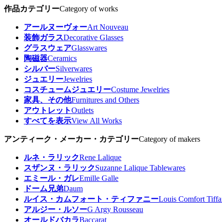
作品カテゴリー
Category of works
アールヌーヴォー
Art Nouveau
装飾ガラス
Decorative Glasses
グラスウェア
Glasswares
陶磁器
Ceramics
シルバー
Silverwares
ジュエリー
Jewelries
コスチュームジュエリー
Costume Jewelries
家具、その他
Furnitures and Others
アウトレット
Outlets
すべてを表示
View All Works
アンティーク・メーカー・カテゴリー
Category of makers
ルネ・ラリック
Rene Lalique
スザンヌ・ラリック
Suzanne Lalique Tablewares
エミール・ガレ
Emille Galle
ドーム兄弟
Daum
ルイス・カムフォート・ティファニー
Louis Comfort Tiff
アルジー・ルソー
G Argy Rousseau
オールドバカラ
Baccarat