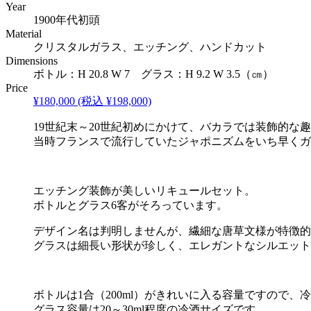
Year
1900年代初頭
Material
クリスタルガラス、エッチング、ハンドカット
Dimensions
ボトル：H 20.8 W 7 グラス：H 9.2 W 3.5（㎝）
Price
¥180,000
(税込 ¥198,000)
19世紀末～20世紀初めにかけて、バカラでは装飾的な
当時フランスで流行していたジャポニズムをいち早くガ
エッチング装飾が美しいリキュールセット。
ボトルとグラス6客がそろっています。
デザイン名は判明しませんが、繊細な唐草文様が特徴的
グラスは細長い形状が珍しく、エレガントなシルエット
ボトルは1合（200ml）がきれいに入る容量ですので
グラス容量は20～30ml程度の冷酒サイズです。