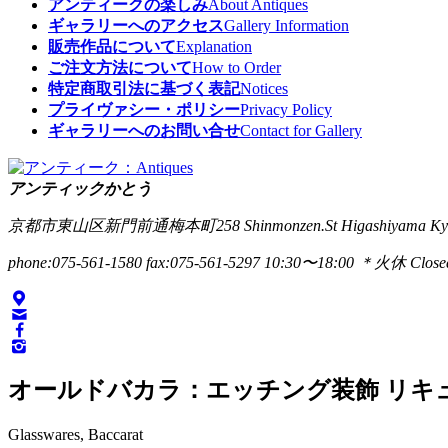
アンティークの楽しみ
About Antiques
ギャラリーへのアクセス
Gallery Information
販売作品について
Explanation
ご注文方法について
How to Order
特定商取引法に基づく表記
Notices
プライヴァシー・ポリシー
Privacy Policy
ギャラリーへのお問い合せ
Contact for Gallery
アンティックかとう
京都市東山区新門前通梅本町258
Shinmonzen.St Higashiyama Ky
phone:075-561-1580
fax:075-561-5297
10:30〜18:00 ＊火休 Closed
オールドバカラ：エッチング装飾 リキ
Glasswares, Baccarat