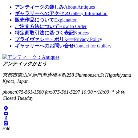
アンティークの楽しみ
About Antiques
ギャラリーへのアクセス
Gallery Information
販売作品について
Explanation
ご注文方法について
How to Order
特定商取引法に基づく表記
Notices
プライヴァシー・ポリシー
Privacy Policy
ギャラリーへのお問い合せ
Contact for Gallery
アンティックかとう
京都市東山区新門前通梅本町258
Shinmonzen.St Higashiyama
Kyoto, Japan
phone:075-561-1580
fax:075-561-5297
10:30〜18:00 ＊火休
Closed Tuesday
sold