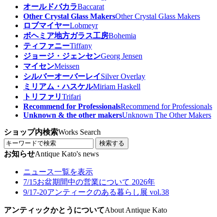
オールドバカラ
Baccarat
Other Crystal Glass Makers
Other Crystal Glass Makers
ロブマイヤー
Lobmeyr
ボヘミア地方ガラス工房
Bohemia
ティファニー
Tiffany
ジョージ・ジェンセン
Georg Jensen
マイセン
Meissen
シルバーオーバーレイ
Silver Overlay
ミリアム・ハスケル
Miriam Haskell
トリファリ
Trifari
Recommend for Professionals
Recommend for Professionals
Unknown & the other makers
Unknown The Other Makers
ショップ内検索
Works Search
検索する
お知らせ
Antique Kato's news
ニュース一覧を表示
7/15
お盆期間中の営業について 2026年
9/17-20
アンティークのある暮らし展 vol.38
アンティックかとうについて
About Antique Kato