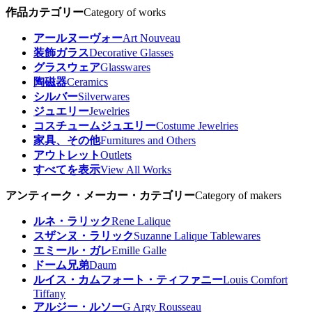
作品カテゴリー
Category of works
アールヌーヴォー
Art Nouveau
装飾ガラス
Decorative Glasses
グラスウェア
Glasswares
陶磁器
Ceramics
シルバー
Silverwares
ジュエリー
Jewelries
コスチュームジュエリー
Costume Jewelries
家具、その他
Furnitures and Others
アウトレット
Outlets
すべてを表示
View All Works
アンティーク・メーカー・カテゴリー
Category of makers
ルネ・ラリック
Rene Lalique
スザンヌ・ラリック
Suzanne Lalique Tablewares
エミール・ガレ
Emille Galle
ドーム兄弟
Daum
ルイス・カムフォート・ティファニー
Louis Comfort
Tiffany
アルジー・ルソー
G Argy Rousseau