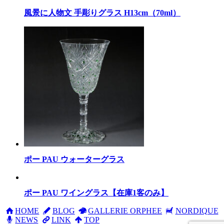
風景に人物文 手彫りグラス H13cm（70ml）
ポー PAU ウォーターグラス
ポー PAU ワイングラス【在庫1客のみ】
HOME
BLOG
GALLERIE ORPHEE
NORDIQUE
NEWS
LINK
TOP