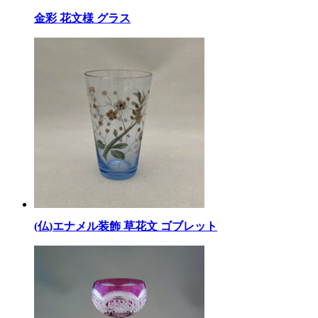
金彩 花文様 グラス
(仏)エナメル装飾 草花文 ゴブレット