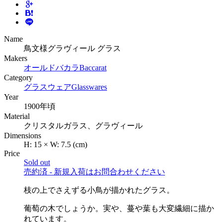
Name
鳥文様グラヴィール グラス
Makers
オールドバカラ
Baccarat
Category
グラスウェア
Glasswares
Year
1900年頃
Material
クリスタルガラス、グラヴィール
Dimensions
H:
15
×
W:
7.5
(cm)
Price
Sold out
売約済 - 新規入荷はお問合わせください
枝の上でさえずる小鳥が描かれたグラス。
葡萄の木でしょうか。実や、蔓や葉も大変繊細に描か
れています。