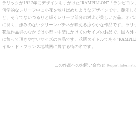
ラリックが1927年にデザインを手がけた''RAMPILLON''「ランピ
何学的なレリーフ中に小花を散りばめたようなデザインです。艶消し
と、そうでないつるりと輝くレリーフ部分の対比が美しいお品。オパ
に良く、嫌みのないグリーンパチネが映える涼やかな作品です。ラリッ
花瓶作品群のなかでは小型～中型にかけてのサイズのお品で、国内外
に飾って頂きやすいサイズのお品です。花瓶タイトルである''RAMPIL
イル・ド・フランス地域圏に属する街の名です。
この作品へのお問い合わせ
Request Informati