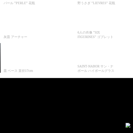
パール ”PERLE” 花瓶
野うさぎ ”LIEVRES” 花瓶
6人の肖像 ”SIX
灰皿 アーチャー
FIGURINES” ゴブレット
SAINT-NABOR サン・ナ
皿 ベース 直径17cm
ボール ハイボールグラス