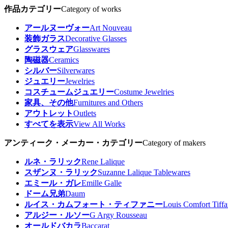
作品カテゴリー
Category of works
アールヌーヴォー
Art Nouveau
装飾ガラス
Decorative Glasses
グラスウェア
Glasswares
陶磁器
Ceramics
シルバー
Silverwares
ジュエリー
Jewelries
コスチュームジュエリー
Costume Jewelries
家具、その他
Furnitures and Others
アウトレット
Outlets
すべてを表示
View All Works
アンティーク・メーカー・カテゴリー
Category of makers
ルネ・ラリック
Rene Lalique
スザンヌ・ラリック
Suzanne Lalique Tablewares
エミール・ガレ
Emille Galle
ドーム兄弟
Daum
ルイス・カムフォート・ティファニー
Louis Comfort Tiff
アルジー・ルソー
G Argy Rousseau
オールドバカラ
Baccarat