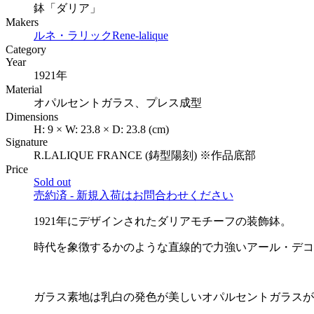
鉢「ダリア」
Makers
ルネ・ラリック
Rene-lalique
Category
Year
1921年
Material
オパルセントガラス、プレス成型
Dimensions
H:
9
×
W:
23.8
×
D:
23.8
(cm)
Signature
R.LALIQUE FRANCE (鋳型陽刻) ※作品底部
Price
Sold out
売約済 - 新規入荷はお問合わせください
1921年にデザインされたダリアモチーフの装飾鉢。
時代を象徴するかのような直線的で力強いアール・デコ
ガラス素地は乳白の発色が美しいオパルセントガラスが