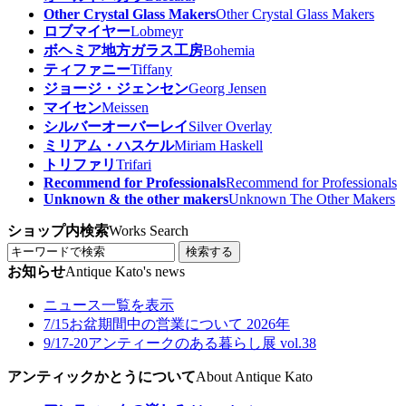
Other Crystal Glass Makers
Other Crystal Glass Makers
ロブマイヤー
Lobmeyr
ボヘミア地方ガラス工房
Bohemia
ティファニー
Tiffany
ジョージ・ジェンセン
Georg Jensen
マイセン
Meissen
シルバーオーバーレイ
Silver Overlay
ミリアム・ハスケル
Miriam Haskell
トリファリ
Trifari
Recommend for Professionals
Recommend for Professionals
Unknown & the other makers
Unknown The Other Makers
ショップ内検索
Works Search
検索する
お知らせ
Antique Kato's news
ニュース一覧を表示
7/15
お盆期間中の営業について 2026年
9/17-20
アンティークのある暮らし展 vol.38
アンティックかとうについて
About Antique Kato