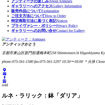
アンティークの楽しみ
About Antiques
ギャラリーへのアクセス
Gallery Information
販売作品について
Explanation
ご注文方法について
How to Order
特定商取引法に基づく表記
Notices
プライヴァシー・ポリシー
Privacy Policy
ギャラリーへのお問い合せ
Contact for Gallery
アンティックかとう
京都市東山区新門前通梅本町258
Shinmonzen.St Higashiyama Ky
phone:075-561-1580
fax:075-561-5297
10:30〜18:00 ＊火休 Closed
sold
ルネ・ラリック：鉢「ダリア」