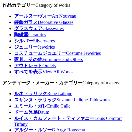
作品カテゴリー
Category of works
アールヌーヴォー
Art Nouveau
装飾ガラス
Decorative Glasses
グラスウェア
Glasswares
陶磁器
Ceramics
シルバー
Silverwares
ジュエリー
Jewelries
コスチュームジュエリー
Costume Jewelries
家具、その他
Furnitures and Others
アウトレット
Outlets
すべてを表示
View All Works
アンティーク・メーカー・カテゴリー
Category of makers
ルネ・ラリック
Rene Lalique
スザンヌ・ラリック
Suzanne Lalique Tablewares
エミール・ガレ
Emille Galle
ドーム兄弟
Daum
ルイス・カムフォート・ティファニー
Louis Comfort
Tiffany
アルジー・ルソー
G Argy Rousseau