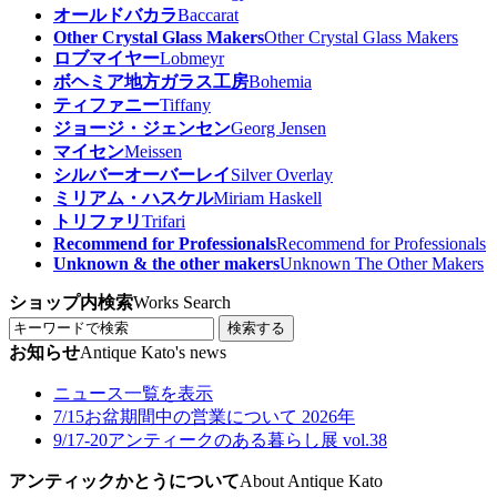
オールドバカラ
Baccarat
Other Crystal Glass Makers
Other Crystal Glass Makers
ロブマイヤー
Lobmeyr
ボヘミア地方ガラス工房
Bohemia
ティファニー
Tiffany
ジョージ・ジェンセン
Georg Jensen
マイセン
Meissen
シルバーオーバーレイ
Silver Overlay
ミリアム・ハスケル
Miriam Haskell
トリファリ
Trifari
Recommend for Professionals
Recommend for Professionals
Unknown & the other makers
Unknown The Other Makers
ショップ内検索
Works Search
検索する
お知らせ
Antique Kato's news
ニュース一覧を表示
7/15
お盆期間中の営業について 2026年
9/17-20
アンティークのある暮らし展 vol.38
アンティックかとうについて
About Antique Kato