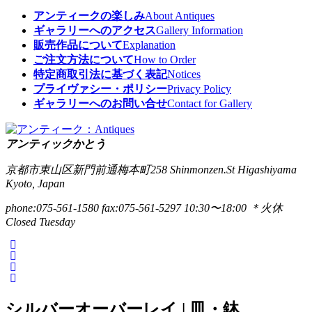
アンティークの楽しみ
About Antiques
ギャラリーへのアクセス
Gallery Information
販売作品について
Explanation
ご注文方法について
How to Order
特定商取引法に基づく表記
Notices
プライヴァシー・ポリシー
Privacy Policy
ギャラリーへのお問い合せ
Contact for Gallery
アンティックかとう
京都市東山区新門前通梅本町258
Shinmonzen.St Higashiyama
Kyoto, Japan
phone:075-561-1580
fax:075-561-5297
10:30〜18:00 ＊火休
Closed Tuesday
シルバーオーバーレイ | 皿・鉢