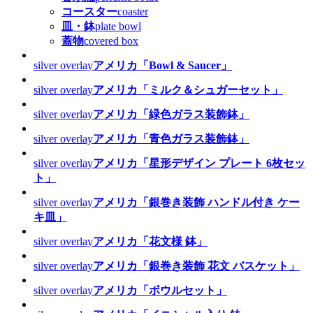
コースター
coaster
皿・鉢
plate bowl
蓋物
covered box
silver overlay
アメリカ「Bowl & Saucer」
silver overlay
アメリカ「ミルク＆シュガーセット」
silver overlay
アメリカ「緑色ガラス装飾鉢」
silver overlay
アメリカ「青色ガラス装飾鉢」
silver overlay
アメリカ「星形デザイン プレート 6枚セッ
ト」
silver overlay
アメリカ「銀巻き装飾 ハンドル付き ケー
キ皿」
silver overlay
アメリカ「花文様 鉢」
silver overlay
アメリカ「銀巻き装飾 花文 バスケット」
silver overlay
アメリカ「ボウルセット」