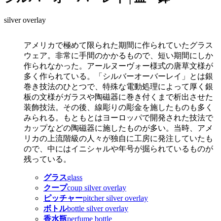
silver overlay
アメリカで極めて限られた期間に作られていたグラス
ウェア。非常に手間のかかるもので、短い期間にしか
作られなかった。アールヌーヴォー様式の唐草文様が
多く作られている。「シルバーオーバーレイ」とは銀
巻き技法のひとつで、特殊な電動処理によって厚く銀
板の文様がガラスや陶磁器に巻き付くまで析出させた
装飾技法。その後、線彫りの彫金を施したものも多く
みられる。もともとはヨーロッパで開発された技法で
カップなどの陶磁器に施したものが多い。当時、アメ
リカの上流階級の人々が独自に工房に発注していたも
ので、中にはイニシャルや年号が掘られているものが
残っている。
グラス
glass
クープ
coup silver overlay
ピッチャー
pitcher silver overlay
ボトル
bottle silver overlay
香水瓶
perfume bottle