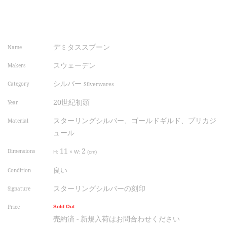
デミタススプーン
Name
スウェーデン
Makers
シルバー
Category
Silverwares
20世紀初頭
Year
スターリングシルバー、ゴールドギルド、プリカジ
Material
ュール
11
2
Dimensions
H:
×
W:
(cm)
良い
Condition
スターリングシルバーの刻印
Signature
Price
Sold Out
売約済 - 新規入荷はお問合わせください