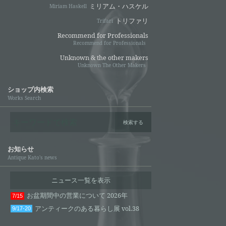
ミリアム・ハスケル
Miriam Haskell
トリファリ
Trifari
Recommend for Professionals
Recommend for Professionals
Unknown & the other makers
Unknown The Other Makers
ショップ内検索
Works Search
検索する
お知らせ
Antique Kato's news
ニュース一覧を表示
お盆期間中の営業について 2026年
7/15
アンティークのある暮らし展 vol.38
9/17-20