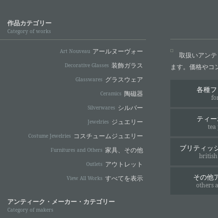
作品カテゴリー
Category of works
アールヌーヴォー
Art Nouveau
取扱いアンテ
装飾ガラス
Decorative Glasses
ます。価格やコ
グラスウェア
Glasswares
各種フ
陶磁器
Ceramics
fo
シルバー
Silverwares
ティー
ジュエリー
Jewelries
tea
コスチュームジュエリー
Costume Jewelries
ブリティッ
家具、その他
Furnitures and Others
british
アウトレット
Outlets
その他
すべてを表示
View All Works
others 
アンティーク・メーカー・カテゴリー
Category of makers