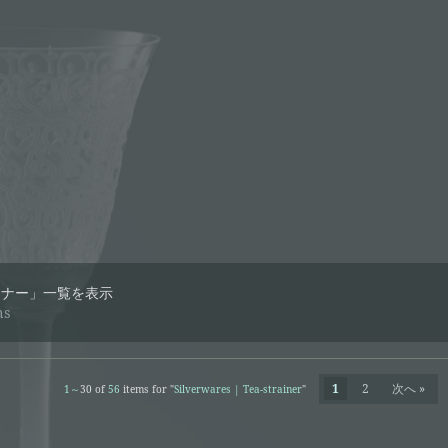
ーナー」一覧を表示
ms
1
2
次へ »
1～
30
of
56
items for "
Silverwares | Tea-strainer
"