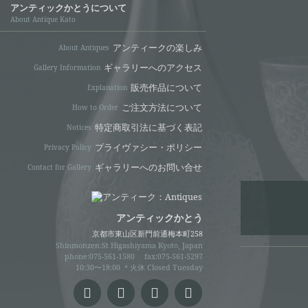
アンティックかとうについて
About Antique Kato
アンティークの楽しみ
About Antiques
ギャラリーへのアクセス
Gallery Information
販売作品について
Explanation
ご注文方法について
How to Order
特定商取引法に基づく表記
Notices
プライヴァシー・ポリシー
Privacy Policy
ギャラリーへのお問い合せ
Contact for Gallery
アンティックかとう
京都市東山区新門前通梅本町258
Shinmonzen.St Higashiyama Kyoto, Japan
phone:075-561-1580
fax:075-561-5297
10:30〜18:00 ＊火休 Closed Tuesday