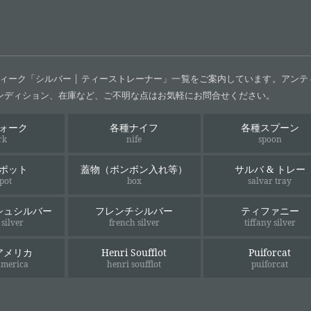
ィーク「シルバー | ティーストレーナー」一覧をご案内しています。アン
ンディション、在庫など、ご不明な点はお気軽にお問合せください。
ォーク
各種ナイフ
各種スプーン
rk
nife
spoon
ポット
蓋物（ボンボン入れ等）
サルバ & トレー
 pot
box
salvar tray
シュシルバー
フレンチシルバー
ティファニー
 silver
french silver
tiffany silver
アメリカ
Henri Soufflot
Puiforcat
america
henri soufflot
puiforcat