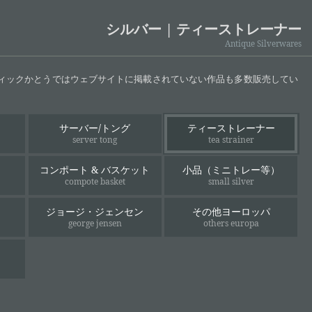
シルバー | ティーストレーナー
Antique Silverwares
ティックかとうではウェブサイトに掲載されていない作品も多数販売してい
サーバー/トング
ティーストレーナー
server tong
tea strainer
コンポート & バスケット
小品（ミニトレー等）
compote basket
small silver
ジョージ・ジェンセン
その他ヨーロッパ
george jensen
others europa