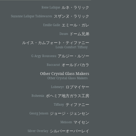
ルネ・ラリック
Rene Lalique
スザンヌ・ラリック
Suzanne Lalique Tablewares
エミール・ガレ
Emille Galle
ドーム兄弟
Daum
ルイス・カムフォート・ティファニー
Louis Comfort Tiffany
アルジー・ルソー
G Argy Rousseau
オールドバカラ
Baccarat
Other Crystal Glass Makers
Other Crystal Glass Makers
ロブマイヤー
Lobmeyr
ボヘミア地方ガラス工房
Bohemia
ティファニー
Tiffany
ジョージ・ジェンセン
Georg Jensen
マイセン
Meissen
シルバーオーバーレイ
Silver Overlay