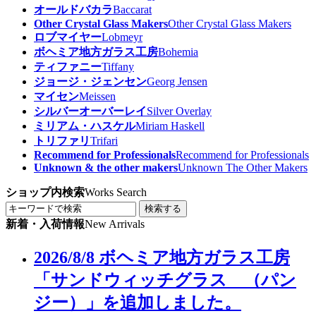
オールドバカラ
Baccarat
Other Crystal Glass Makers
Other Crystal Glass Makers
ロブマイヤー
Lobmeyr
ボヘミア地方ガラス工房
Bohemia
ティファニー
Tiffany
ジョージ・ジェンセン
Georg Jensen
マイセン
Meissen
シルバーオーバーレイ
Silver Overlay
ミリアム・ハスケル
Miriam Haskell
トリファリ
Trifari
Recommend for Professionals
Recommend for Professionals
Unknown & the other makers
Unknown The Other Makers
ショップ内検索
Works Search
検索する
新着・入荷情報
New Arrivals
2026/8/8 ボヘミア地方ガラス工房
「サンドウィッチグラス （パン
ジー）」を追加しました。