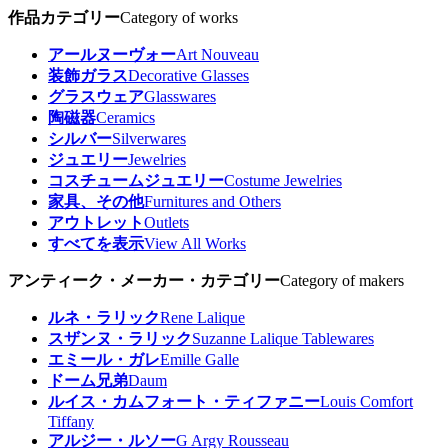
作品カテゴリー
Category of works
アールヌーヴォー
Art Nouveau
装飾ガラス
Decorative Glasses
グラスウェア
Glasswares
陶磁器
Ceramics
シルバー
Silverwares
ジュエリー
Jewelries
コスチュームジュエリー
Costume Jewelries
家具、その他
Furnitures and Others
アウトレット
Outlets
すべてを表示
View All Works
アンティーク・メーカー・カテゴリー
Category of makers
ルネ・ラリック
Rene Lalique
スザンヌ・ラリック
Suzanne Lalique Tablewares
エミール・ガレ
Emille Galle
ドーム兄弟
Daum
ルイス・カムフォート・ティファニー
Louis Comfort
Tiffany
アルジー・ルソー
G Argy Rousseau