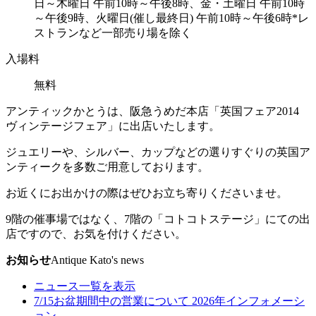
日～木曜日 午前10時～午後8時、金・土曜日 午前10時
～午後9時、火曜日(催し最終日) 午前10時～午後6時*レ
ストランなど一部売り場を除く
入場料
無料
アンティックかとうは、阪急うめだ本店「英国フェア2014
ヴィンテージフェア」に出店いたします。
ジュエリーや、シルバー、カップなどの選りすぐりの英国ア
ンティークを多数ご用意しております。
お近くにお出かけの際はぜひお立ち寄りくださいませ。
9階の催事場ではなく、7階の「コトコトステージ」にての出
店ですので、お気を付けください。
お知らせ
Antique Kato's news
ニュース一覧を表示
7/15
お盆期間中の営業について 2026年
インフォメーシ
ョン