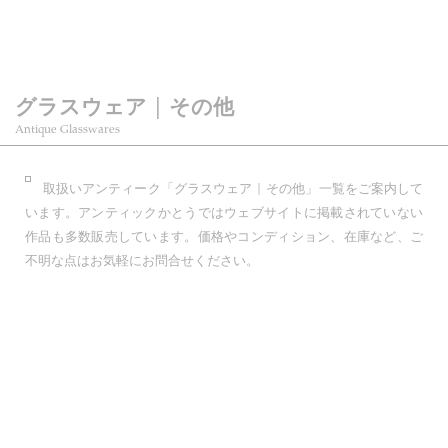
グラスウェア | その他
Antique Glasswares
取扱いアンティーク「グラスウェア | その他」一覧をご案内して
います。アンティックかとうではウェブサイトに掲載されていない
作品も多数販売しています。価格やコンディション、在庫など、ご
不明な点はお気軽にお問合せください。
ワイングラス
タンブラー
wine glass
tumbler
冷酒グラス
リキュールグラス
about 100ml or less
liqueur
クープグラス
フルートグラス
champagne coop
champagne flute