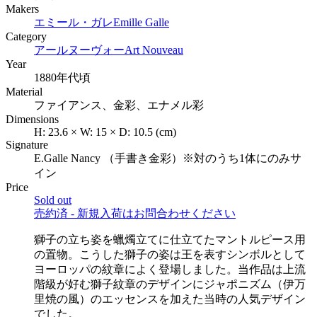
Makers
エミール・ガレ
Emille Galle
Category
アールヌーヴォー
Art Nouveau
Year
1880年代頃
Material
ファイアンス、金彩、エナメル彩
Dimensions
H:
23.6
×
W:
15
×
D:
10.5
(cm)
Signature
E.Galle Nancy （手書き金彩）※対のうち1体にのみサ
イン
Price
Sold out
売約済 - 新規入荷はお問合わせください
獅子の立ち姿を蠟燭立てに仕立てたマントルピース用
の置物。こうした獅子の姿は王を表すシンボルとして
ヨーロッパの紋章によく登場しました。当作品は上流
階級が好む獅子紋章のデザインにジャポニズム（伊万
里焼の風）のエッセンスを加えた当時の人気デザイン
でした。