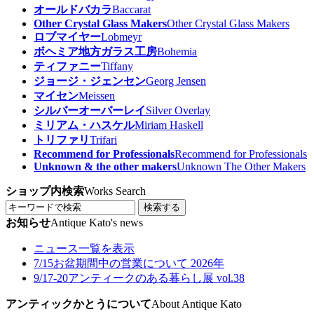
オールドバカラ
Baccarat
Other Crystal Glass Makers
Other Crystal Glass Makers
ロブマイヤー
Lobmeyr
ボヘミア地方ガラス工房
Bohemia
ティファニー
Tiffany
ジョージ・ジェンセン
Georg Jensen
マイセン
Meissen
シルバーオーバーレイ
Silver Overlay
ミリアム・ハスケル
Miriam Haskell
トリファリ
Trifari
Recommend for Professionals
Recommend for Professionals
Unknown & the other makers
Unknown The Other Makers
ショップ内検索
Works Search
検索する
お知らせ
Antique Kato's news
ニュース一覧を表示
7/15
お盆期間中の営業について 2026年
9/17-20
アンティークのある暮らし展 vol.38
アンティックかとうについて
About Antique Kato