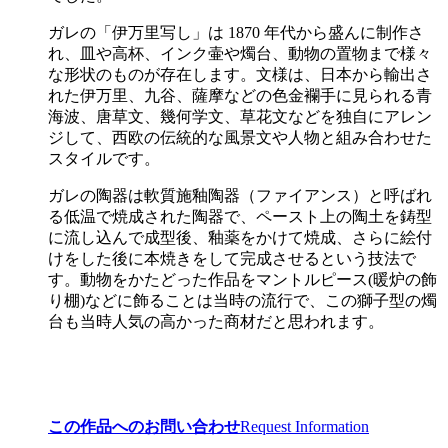
ガレの「伊万里写し」は 1870 年代から盛んに制作さ
れ、皿や高杯、インク壷や燭台、動物の置物まで様々
な形状のものが存在します。文様は、日本から輸出さ
れた伊万里、九谷、薩摩などの色金襴手に見られる青
海波、唐草文、幾何学文、草花文などを独自にアレン
ジして、西欧の伝統的な風景文や人物と組み合わせた
スタイルです。
ガレの陶器は軟質施釉陶器（ファイアンス）と呼ばれ
る低温で焼成された陶器で、ペースト上の陶土を鋳型
に流し込んで成型後、釉薬をかけて焼成、さらに絵付
けをした後に本焼きをして完成させるという技法で
す。動物をかたどった作品をマントルピース(暖炉の飾
り棚)などに飾ることは当時の流行で、この獅子型の燭
台も当時人気の高かった商材だと思われます。
この作品へのお問い合わせ
Request Information