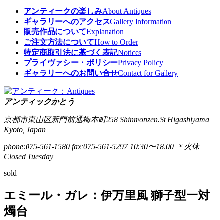
アンティークの楽しみ
About Antiques
ギャラリーへのアクセス
Gallery Information
販売作品について
Explanation
ご注文方法について
How to Order
特定商取引法に基づく表記
Notices
プライヴァシー・ポリシー
Privacy Policy
ギャラリーへのお問い合せ
Contact for Gallery
アンティックかとう
京都市東山区新門前通梅本町258
Shinmonzen.St Higashiyama
Kyoto, Japan
phone:075-561-1580
fax:075-561-5297
10:30〜18:00 ＊火休
Closed Tuesday
sold
エミール・ガレ：伊万里風 獅子型一対
燭台