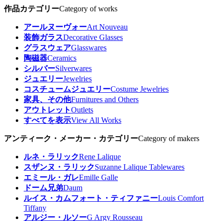
作品カテゴリー
Category of works
アールヌーヴォー
Art Nouveau
装飾ガラス
Decorative Glasses
グラスウェア
Glasswares
陶磁器
Ceramics
シルバー
Silverwares
ジュエリー
Jewelries
コスチュームジュエリー
Costume Jewelries
家具、その他
Furnitures and Others
アウトレット
Outlets
すべてを表示
View All Works
アンティーク・メーカー・カテゴリー
Category of makers
ルネ・ラリック
Rene Lalique
スザンヌ・ラリック
Suzanne Lalique Tablewares
エミール・ガレ
Emille Galle
ドーム兄弟
Daum
ルイス・カムフォート・ティファニー
Louis Comfort
Tiffany
アルジー・ルソー
G Argy Rousseau