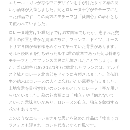
エミール・ガレが存命中にデザインを手がけたサイズ感の良
い小酒杯が入荷しました。薊とロレーヌ十字がモチーフにな
った作品です。この両方のモチーフは「愛国心」の表れとし
て使われていました。
ロレーヌ地方は18世紀までは独立国家でしたが、恵まれた交
通上の位置と豊かな資源の故に、フランス、ドイツ、オース
トリア各国が領有権をめぐって争っていた背景があります。
それら侵略者を打ち破ったルネ2世の紋章であった薊は特別な
モチーフとしてフランス国民に記憶されたことでしょう。ま
た、普仏戦争 (1870-1871年) に敗北したフランスは、アルザ
ス全域とロレーヌ北東部をドイツに占領されました。普仏戦
争の結末はロレーヌの人々に忘れがたい屈辱を与えました。
土地奪還を目指す戦いのシンボルとしてロレーヌ十字が用い
られていました。薊の花言葉には「独立」や「触れないで」
といった意味合いがあり、ロレーヌの自立、独立を象徴する
花でもあります。
このようなエモーショナルな思いを込めた作品は「物言うガ
ラス」とも評され、ガレを代表とする作風です。