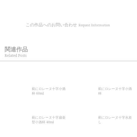
この作品へのお問い合わせ
Request Information
関連作品
Related Posts
薊にロレーヌ十字小酒
薊にロレーヌ十字小酒
杯 60ml
杯
薊にロレーヌ十字扁壷
薊にロレーヌ十字水差
型小酒杯 40ml
し