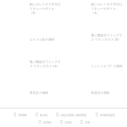
薊にロレーヌ十字片口
薊にロレーヌ十字片口
リキュールボトル
リキュールボトル
（B）
（A）
葉に螺旋文ワイングラ
エナメル彩小酒杯
ス ウランガラス (B)
葉に螺旋文ワイングラ
ス ウランガラス (A)
イニシャル ”C” 小酒杯
草花文小酒杯
草花文小酒杯
HOME
BLOG
GALLERIE ORPHEE
NORDIQUE
NEWS
LINK
TOP