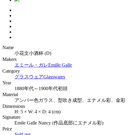
Name
小花文小酒杯 (D)
Makers
エミール・ガレ
Emille Galle
Category
グラスウェア
Glasswares
Year
1880年代～1900年代初頭
Material
アンバー色ガラス、型吹き成型、エナメル彩、金彩
Dimensions
H:
5
×
W:
4
×
D:
4
(cm)
Signature
Emile Galle Nancy (作品底部にエナメル彩)
Price
Sold out