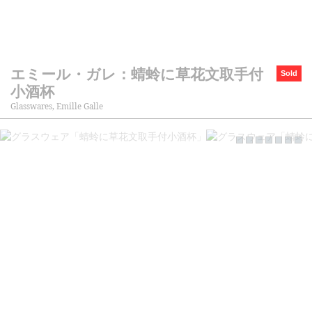
エミール・ガレ：蜻蛉に草花文取手付
Sold
小酒杯
Glasswares, Emille Galle