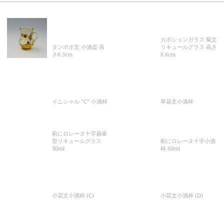
カボションガラス 菊文
タンポポ文 小酒盃 高
リキュールグラス 高さ
さ6.3cm
8.6cm
イニシャル ”C” 小酒杯
草花文小酒杯
薊にロレーヌ十字扁壷
型リキュールグラス
薊にロレーヌ十字小酒
30ml
杯 60ml
小花文小酒杯 (C)
小花文小酒杯 (D)