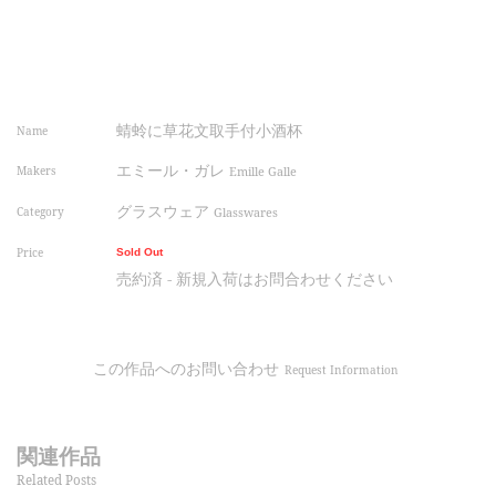
蜻蛉に草花文取手付小酒杯
Name
エミール・ガレ
Makers
Emille Galle
グラスウェア
Category
Glasswares
Price
Sold Out
売約済 - 新規入荷はお問合わせください
この作品へのお問い合わせ
Request Information
関連作品
Related Posts