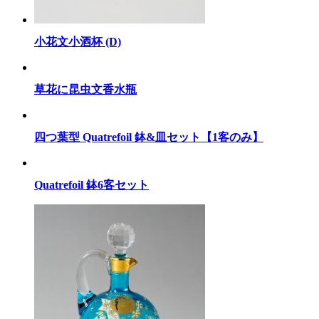
小花文小酒杯 (D)
草花に昆虫文香水瓶
四つ葉型 Quatrefoil 鉢&皿セット【1客のみ】
Quatrefoil 鉢6客セット