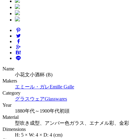
Name
小花文小酒杯 (B)
Makers
エミール・ガレ
Emille Galle
Category
グラスウェア
Glasswares
Year
1880年代～1900年代初頭
Material
型吹き成型、アンバー色ガラス、エナメル彩、金彩
Dimensions
H:
5
×
W:
4
×
D:
4
(cm)