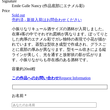
Signature
Emile Galle Nancy (作品底部にエナメル彩)
Price
Sold out
売約済 - 新規入荷はお問合わせください
小振りなリキュール酒サイズの酒杯が入荷しました。
在庫4客の中でそれぞれ図柄が異なります。ぽってりと
した肉厚のエナメル彩でガレ独特の表現で小花が描か
れています。器型は型吹き成型で作成され、グラスご
とに底部の厚みが異なります。型モール吹きによる縦
ラインが美しく、光を通すと放射状の影が広がりま
す。小振りながらも存在感のある酒杯です。
容量約20ml程
この作品へのお問い合わせ
Request Information
お名前 *