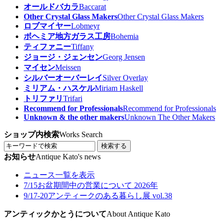
オールドバカラ
Baccarat
Other Crystal Glass Makers
Other Crystal Glass Makers
ロブマイヤー
Lobmeyr
ボヘミア地方ガラス工房
Bohemia
ティファニー
Tiffany
ジョージ・ジェンセン
Georg Jensen
マイセン
Meissen
シルバーオーバーレイ
Silver Overlay
ミリアム・ハスケル
Miriam Haskell
トリファリ
Trifari
Recommend for Professionals
Recommend for Professionals
Unknown & the other makers
Unknown The Other Makers
ショップ内検索
Works Search
検索する
お知らせ
Antique Kato's news
ニュース一覧を表示
7/15
お盆期間中の営業について 2026年
9/17-20
アンティークのある暮らし展 vol.38
アンティックかとうについて
About Antique Kato