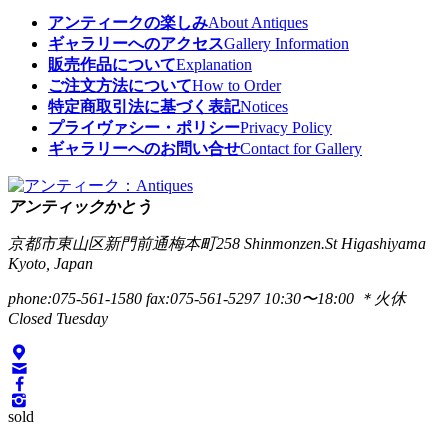
アンティークの楽しみ
About Antiques
ギャラリーへのアクセス
Gallery Information
販売作品について
Explanation
ご注文方法について
How to Order
特定商取引法に基づく表記
Notices
プライヴァシー・ポリシー
Privacy Policy
ギャラリーへのお問い合せ
Contact for Gallery
アンティックかとう
京都市東山区新門前通梅本町258
Shinmonzen.St Higashiyama
Kyoto, Japan
phone:075-561-1580
fax:075-561-5297
10:30〜18:00 ＊火休
Closed Tuesday
sold