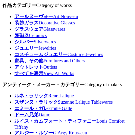
作品カテゴリー
Category of works
アールヌーヴォー
Art Nouveau
装飾ガラス
Decorative Glasses
グラスウェア
Glasswares
陶磁器
Ceramics
シルバー
Silverwares
ジュエリー
Jewelries
コスチュームジュエリー
Costume Jewelries
家具、その他
Furnitures and Others
アウトレット
Outlets
すべてを表示
View All Works
アンティーク・メーカー・カテゴリー
Category of makers
ルネ・ラリック
Rene Lalique
スザンヌ・ラリック
Suzanne Lalique Tablewares
エミール・ガレ
Emille Galle
ドーム兄弟
Daum
ルイス・カムフォート・ティファニー
Louis Comfort
Tiffany
アルジー・ルソー
G Argy Rousseau