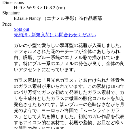
Dimensions
H:
9
×
W:
9.3
×
D:
8.2
(cm)
Signature
E.Galle Nancy （エナメル手彩）※作品底部
Price
Sold out
売約済 - 新規入荷はお問合わせください
ガレの小型で愛らしい双耳型の花瓶が入荷しました。
デフォルメされた花のモチーフが全体にあしらわれ、
白、臙脂、ブルー系統のエナメル彩で描かれていま
す。特にブルー系のエナメルの発色が良く、全体の良
いアクセントになっています。
ガラス素材は「月光色ガラス」と名付けられた淡青色
のガラス素材が用いられています。この素材は1878年
のパリ万博でガレが初めて発表したガラス素材で、カ
リを主成分としたガラスに微量の酸化コバルトを加え
発色させたものです。淡いブルーの色味はさながら月
光のようで、ヨーロッパ各国で「ムーンライトガラ
ス」として人気を博しました。初期のガレ作品を代表
するアイコン的な素材で、花瓶や蓋物、お皿など様々
な器型で作られています。