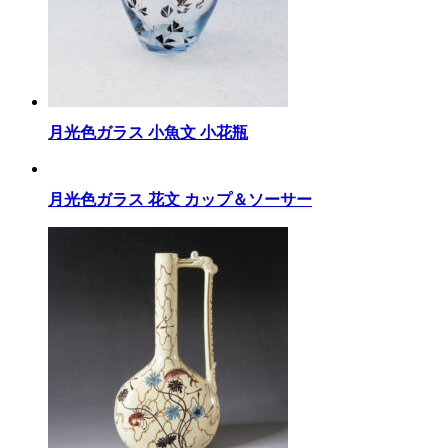
月光色ガラス 小魚文 小花瓶
月光色ガラス 花文 カップ＆ソーサー