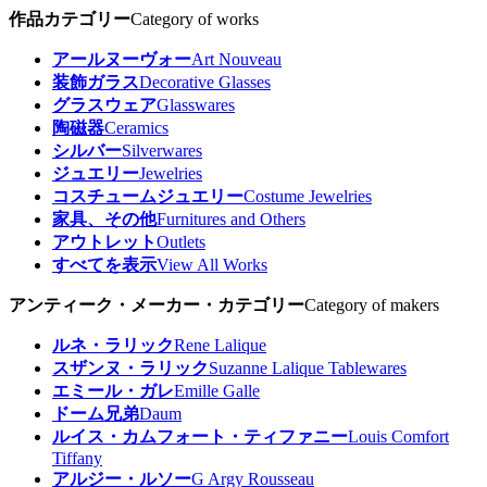
作品カテゴリー
Category of works
アールヌーヴォー
Art Nouveau
装飾ガラス
Decorative Glasses
グラスウェア
Glasswares
陶磁器
Ceramics
シルバー
Silverwares
ジュエリー
Jewelries
コスチュームジュエリー
Costume Jewelries
家具、その他
Furnitures and Others
アウトレット
Outlets
すべてを表示
View All Works
アンティーク・メーカー・カテゴリー
Category of makers
ルネ・ラリック
Rene Lalique
スザンヌ・ラリック
Suzanne Lalique Tablewares
エミール・ガレ
Emille Galle
ドーム兄弟
Daum
ルイス・カムフォート・ティファニー
Louis Comfort
Tiffany
アルジー・ルソー
G Argy Rousseau