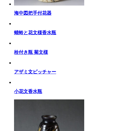
海中図把手付花器
蜻蛉と花文様香水瓶
栓付き瓶 菊文様
アザミ文ピッチャー
小花文香水瓶