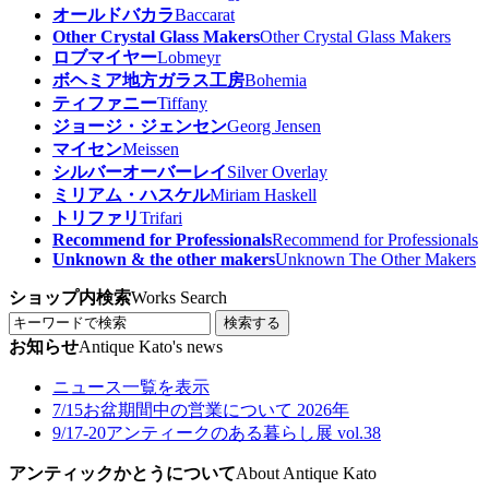
オールドバカラ
Baccarat
Other Crystal Glass Makers
Other Crystal Glass Makers
ロブマイヤー
Lobmeyr
ボヘミア地方ガラス工房
Bohemia
ティファニー
Tiffany
ジョージ・ジェンセン
Georg Jensen
マイセン
Meissen
シルバーオーバーレイ
Silver Overlay
ミリアム・ハスケル
Miriam Haskell
トリファリ
Trifari
Recommend for Professionals
Recommend for Professionals
Unknown & the other makers
Unknown The Other Makers
ショップ内検索
Works Search
検索する
お知らせ
Antique Kato's news
ニュース一覧を表示
7/15
お盆期間中の営業について 2026年
9/17-20
アンティークのある暮らし展 vol.38
アンティックかとうについて
About Antique Kato