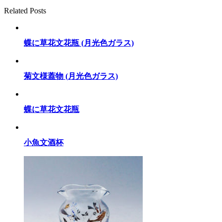
Related Posts
蝶に草花文花瓶 (月光色ガラス)
菊文様蓋物 (月光色ガラス)
蝶に草花文花瓶
小魚文酒杯