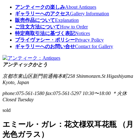
アンティークの楽しみ
About Antiques
ギャラリーへのアクセス
Gallery Information
販売作品について
Explanation
ご注文方法について
How to Order
特定商取引法に基づく表記
Notices
プライヴァシー・ポリシー
Privacy Policy
ギャラリーへのお問い合せ
Contact for Gallery
アンティックかとう
京都市東山区新門前通梅本町258
Shinmonzen.St Higashiyama
Kyoto, Japan
phone:075-561-1580
fax:075-561-5297
10:30〜18:00 ＊火休
Closed Tuesday
sold
エミール・ガレ：花文様双耳花瓶 （月
光色ガラス）