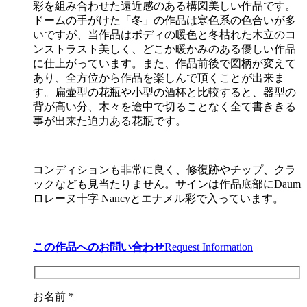
彩を組み合わせた遠近感のある構図美しい作品です。
ドームの手がけた「冬」の作品は寒色系の色合いが多
いですが、当作品はボディの暖色と冬枯れた木立のコ
ンストラスト美しく、どこか暖かみのある優しい作品
に仕上がっています。また、作品前後で図柄が変えて
あり、全方位から作品を楽しんで頂くことが出来ま
す。扁壷型の花瓶や小型の酒杯と比較すると、器型の
背が高い分、木々を途中で切ることなく全て書ききる
事が出来た迫力ある花瓶です。
コンディションも非常に良く、修復跡やチップ、クラ
ックなども見当たりません。サインは作品底部にDaum
ロレーヌ十字 Nancyとエナメル彩で入っています。
この作品へのお問い合わせ
Request Information
お名前 *