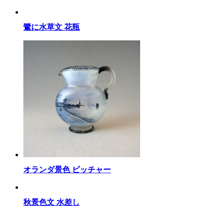
鷺に水草文 花瓶
オランダ景色 ピッチャー
秋景色文 水差し