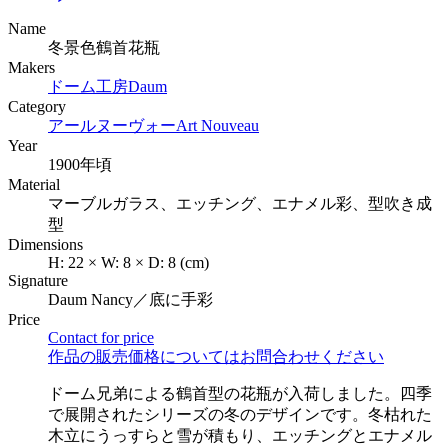
Name
冬景色鶴首花瓶
Makers
ドーム工房
Daum
Category
アールヌーヴォー
Art Nouveau
Year
1900年頃
Material
マーブルガラス、エッチング、エナメル彩、型吹き成
型
Dimensions
H:
22
×
W:
8
×
D:
8
(cm)
Signature
Daum Nancy／底に手彩
Price
Contact for price
作品の販売価格についてはお問合わせください
ドーム兄弟による鶴首型の花瓶が入荷しました。四季
で展開されたシリーズの冬のデザインです。冬枯れた
木立にうっすらと雪が積もり、エッチングとエナメル