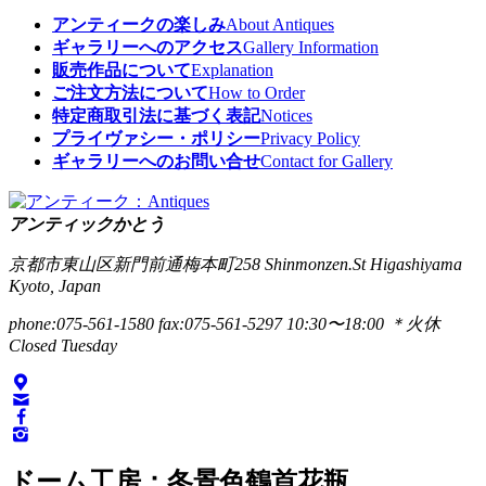
アンティークの楽しみ
About Antiques
ギャラリーへのアクセス
Gallery Information
販売作品について
Explanation
ご注文方法について
How to Order
特定商取引法に基づく表記
Notices
プライヴァシー・ポリシー
Privacy Policy
ギャラリーへのお問い合せ
Contact for Gallery
アンティックかとう
京都市東山区新門前通梅本町258
Shinmonzen.St Higashiyama
Kyoto, Japan
phone:075-561-1580
fax:075-561-5297
10:30〜18:00 ＊火休
Closed Tuesday
ドーム工房：冬景色鶴首花瓶