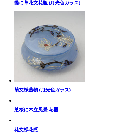
蝶に草花文花瓶 (月光色ガラス)
菊文様蓋物 (月光色ガラス)
芝桜に木立風景 花器
花文様花瓶