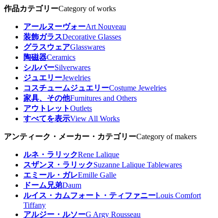
作品カテゴリー
Category of works
アールヌーヴォー
Art Nouveau
装飾ガラス
Decorative Glasses
グラスウェア
Glasswares
陶磁器
Ceramics
シルバー
Silverwares
ジュエリー
Jewelries
コスチュームジュエリー
Costume Jewelries
家具、その他
Furnitures and Others
アウトレット
Outlets
すべてを表示
View All Works
アンティーク・メーカー・カテゴリー
Category of makers
ルネ・ラリック
Rene Lalique
スザンヌ・ラリック
Suzanne Lalique Tablewares
エミール・ガレ
Emille Galle
ドーム兄弟
Daum
ルイス・カムフォート・ティファニー
Louis Comfort
Tiffany
アルジー・ルソー
G Argy Rousseau