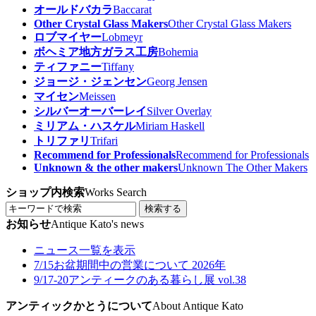
オールドバカラ
Baccarat
Other Crystal Glass Makers
Other Crystal Glass Makers
ロブマイヤー
Lobmeyr
ボヘミア地方ガラス工房
Bohemia
ティファニー
Tiffany
ジョージ・ジェンセン
Georg Jensen
マイセン
Meissen
シルバーオーバーレイ
Silver Overlay
ミリアム・ハスケル
Miriam Haskell
トリファリ
Trifari
Recommend for Professionals
Recommend for Professionals
Unknown & the other makers
Unknown The Other Makers
ショップ内検索
Works Search
検索する
お知らせ
Antique Kato's news
ニュース一覧を表示
7/15
お盆期間中の営業について 2026年
9/17-20
アンティークのある暮らし展 vol.38
アンティックかとうについて
About Antique Kato